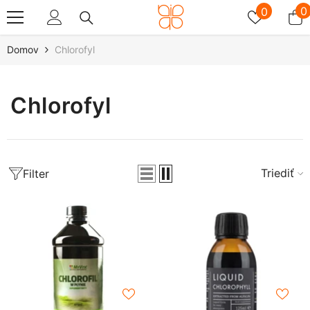
Preskočiť Na Obsah
Zoznam
0
0
0
želaní
p
Domov
Chlorofyl
Chlorofyl
Triediť
Filter