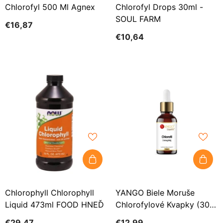
Chlorofyl 500 Ml Agnex
Chlorofyl Drops 30ml -
SOUL FARM
€16,87
€10,64
Chlorophyll Chlorophyll
YANGO Biele Moruše
Liquid 473ml FOOD HNEĎ
Chlorofylové Kvapky (30
Ml)
€29,47
€12,99