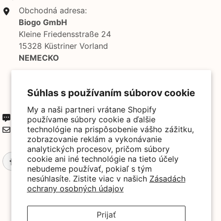
Obchodná adresa:
Biogo GmbH
Kleine Friedensstraße 24
15328 Küstriner Vorland
NEMECKO
Predajca: Biogo S.A.
Súhlas s používaním súborov cookie
ul. Szewska 18,
50-139 Vroclav, Poľsko
My a naši partneri vrátane Shopify
+49 3221 224 3801
používame súbory cookie a ďalšie
kontakt@biogo.de
technológie na prispôsobenie vášho zážitku,
zobrazovanie reklám a vykonávanie
analytických procesov, pričom súbory
cookie ani iné technológie na tieto účely
nebudeme používať, pokiaľ s tým
nesúhlasíte. Zistite viac v našich
Zásadách
ochrany osobných údajov
Prijať