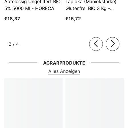
Apfelessig Ungefiltert BIO
Tapioka (Maniokstärke)
5% 5000 Ml - HORECA
Glutenfrei BIO 3 Kg -
HORECA
€18,37
€15,72
von
2
/
4
AGRARPRODUKTE
Alles Anzeigen