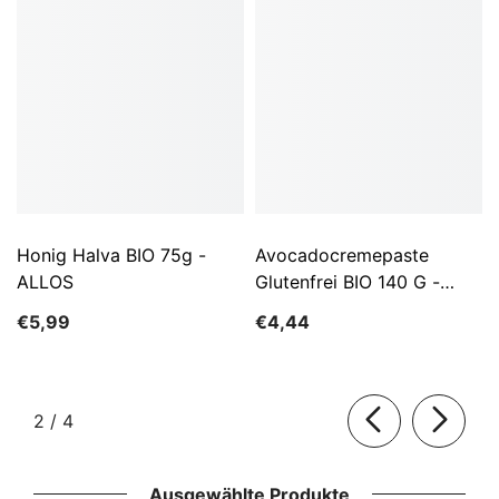
Honig Halva BIO 75g -
Avocadocremepaste
ALLOS
Glutenfrei BIO 140 G -
ALLOS
€5,99
€4,44
von
2
/
4
Ausgewählte Produkte