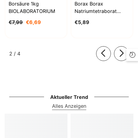
Borsäure 1kg
Borax Borax
BIOLABORATORIUM
Natriumtetraborat
Decahydrat 1000g
€7,99
€6,69
€5,89
BioLaboratorium
von
2
/
4
Aktueller Trend
Alles Anzeigen