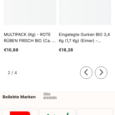
MULTIPACK (kg) - ROTE
Eingelegte Gurken BIO 3,4
RÜBEN FRISCH BIO (ca. 5
Kg (1,7 Kg) (Eimer) -
Kg)
SĄTYRZ
€10,88
€18,28
von
2
/
4
Alles
Beliebte Marken
anzeigen