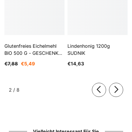
Glutenfreies Eichelmehl
Lindenhonig 1200g
BIO 500 G - GESCHENKE
SUDNIK
DER NATUR
€7,88
€5,49
€14,63
von
2
/
8
Vielleicht Interessant Für Sie