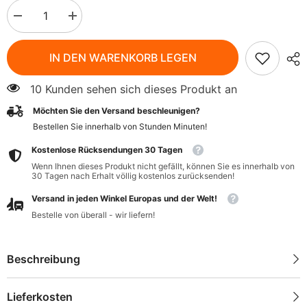
Menge
Menge
verringern
erhöhen
für
für
Vilcacora
Vilcacora
IN DEN WARENKORB LEGEN
Katzenkralle
Katzenkralle
500mg
500mg
250
250
10 Kunden sehen sich dieses Produkt an
SWANSON
SWANSON
Kapseln
Kapseln
Möchten Sie den Versand beschleunigen?
Bestellen Sie innerhalb von
Stunden
Minuten
!
Kostenlose Rücksendungen 30 Tagen
Wenn Ihnen dieses Produkt nicht gefällt, können Sie es innerhalb von
30 Tagen nach Erhalt völlig kostenlos zurücksenden!
Versand in jeden Winkel Europas und der Welt!
Bestelle von überall - wir liefern!
Beschreibung
Lieferkosten