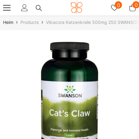
Zum Inhalt Springen
Wunschz
0
0
0
A
Heim
Products
Vilcacora Katzenkralle 500mg 250 SWANSON