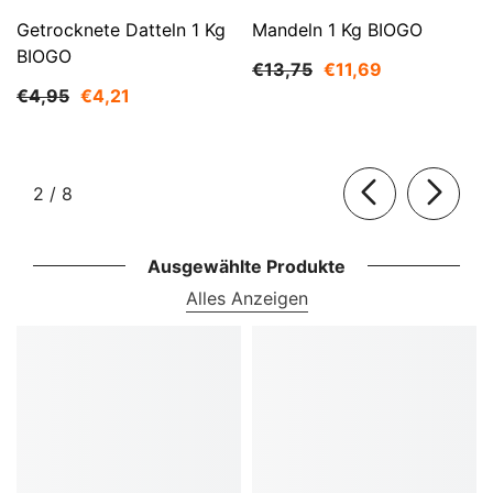
Getrocknete Datteln 1 Kg
Mandeln 1 Kg BIOGO
BIOGO
€13,75
€11,69
€4,95
€4,21
von
2
/
8
Ausgewählte Produkte
Alles Anzeigen