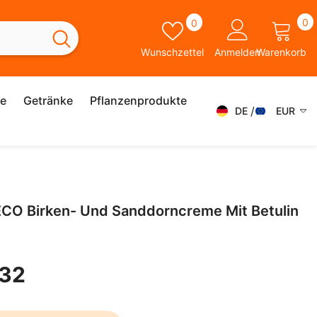
0
Wunschzettel
0
0
A
Wunschzettel
Anmelden
Warenkorb
ie
Getränke
Pflanzenprodukte
DE
EUR
DE
AED
AFN
FR
ALL
IT
CO Birken- Und Sanddorncreme Mit Betulin
AMD
SK
ANG
ES
AUD
,32
SV
AWG
EN