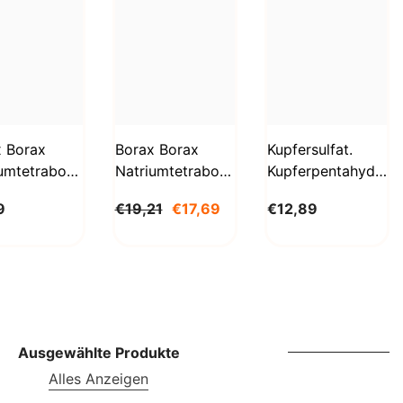
SBD
SEK
SGD
SHP
SLL
x Borax
Borax Borax
Kupfersulfat.
umtetraborat
Natriumtetraborat
Kupferpentahydrat
STD
hydrat
Decahydrat 5 Kg
1kg
9
€19,21
€17,69
€12,89
g
BioLaboratorium
Biolaboratorium
TJS
aboratorium
TOP
TRY
TTD
TZS
Ausgewählte Produkte
Alles Anzeigen
UAH