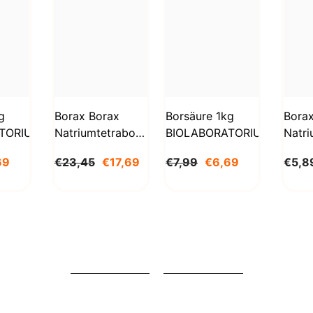
g
Borax Borax
Borsäure 1kg
Bora
TORIUM
Natriumtetraborat
BIOLABORATORIUM
Natri
Decahydrat 5kg
Deca
69
€23,45
€17,69
€7,99
€6,69
€5,8
STANLAB
1000
BioL