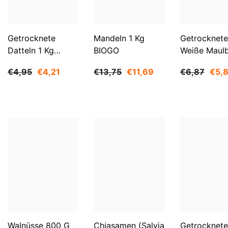
Getrocknete
Mandeln 1 Kg
Getrocknete
Datteln 1 Kg
BIOGO
Weiße Maul
BIOGO
500 G BIOG
€4,95
€4,21
€13,75
€11,69
€6,87
€5,
Walnüsse 800 G
Chiasamen (Salvia
Getrocknete