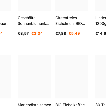
Aktie
Geschälte
Glutenfreies
Linde
beeren
Sonnenblumenkerne
Eichelmehl BIO
1200
O
1 Kg BIOGO
500 G -
84
€3,57
€3,04
€7,88
€5,49
€14,
GESCHENKE DER
NATUR
Mariendistelsamen
BIO Eichelkaffee
30 Ta