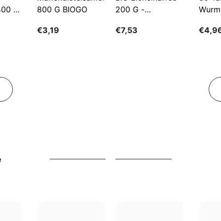
400 G
800 G BIOGO
200 G -
Wurm
GESCHENKE DER
€3,19
€7,53
€4,9
NATUR
e