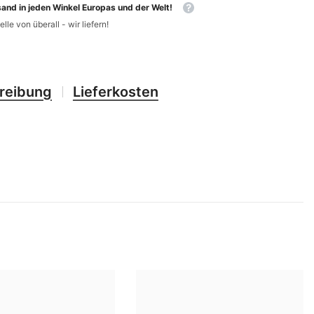
CHF
and in jeden Winkel Europas und der Welt!
UK
elle von überall - wir liefern!
CLP
RO
CNY
UZ
CRC
reibung
Lieferkosten
HU
CVE
CZK
DJF
DKK
DOP
DZD
EGP
ETB