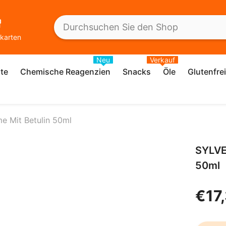
karten
Neu
Verkauf
te
Chemische Reagenzien
Snacks
Öle
Glutenfre
 Mit Betulin 50ml
SYLVE
50ml
€17