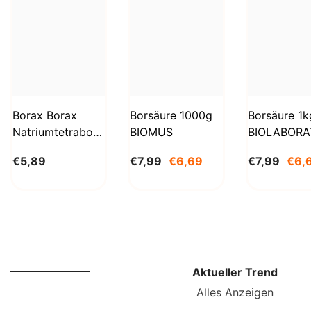
Borax Borax
Borsäure 1000g
Borsäure 1k
Natriumtetraborat
BIOMUS
BIOLABORA
Decahydrat 1kg
€5,89
€7,99
€6,69
€7,99
€6,
STANLAB
Aktueller Trend
Alles Anzeigen