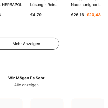
NOK
. HERBAPOL
Lösung - Rein
Nadelhonighonig
NPR
500ml WARCHEM
1200g SUDNIK
6
€4,79
€26,16
€20,43
NZD
PEN
PGK
Mehr Anzeigen
PKR
PYG
QAR
RON
Wir Mögen Es Sehr
RSD
Alle anzeigen
RWF
SAR