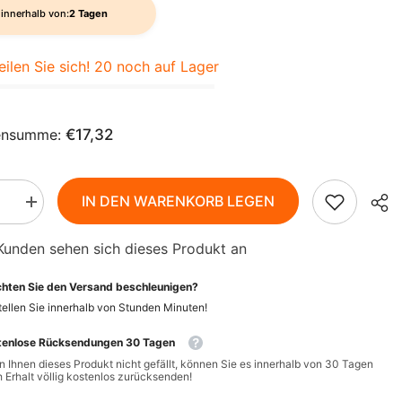
AZN
innerhalb von:
2 Tagen
ZH-
BAM
CN
eilen Sie sich! 20 noch auf Lager
BBD
CS
BDT
DA
ensumme:
€17,32
BIF
FI
BND
IN DEN WARENKORB LEGEN
HI
BOB
Menge
rn
erhöhen
für
NL
BSD
Kunden sehen sich dieses Produkt an
CO
SYLVECO
Birken-
BWP
und
PT-
hten Sie den Versand beschleunigen?
rncreme
Sanddorncreme
PT
mit
BZD
ellen Sie innerhalb von
Stunden
Minuten
!
Betulin
50ml
EL
CAD
tenlose Rücksendungen 30 Tagen
 Ihnen dieses Produkt nicht gefällt, können Sie es innerhalb von 30 Tagen
CDF
ID
 Erhalt völlig kostenlos zurücksenden!