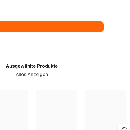
ILS
INR
ISK
JMD
JPY
KES
Ausgewählte Produkte
KGS
Alles Anzeigen
KMF
KRW
KYD
KZT
LBP