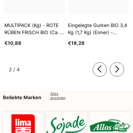
MULTIPACK (kg) - ROTE
Eingelegte Gurken BIO 3,4
RÜBEN FRISCH BIO (ca. 5
Kg (1,7 Kg) (Eimer) -
Kg)
SĄTYRZ
€10,88
€18,28
von
2
/
4
Alles
Beliebte Marken
anzeigen