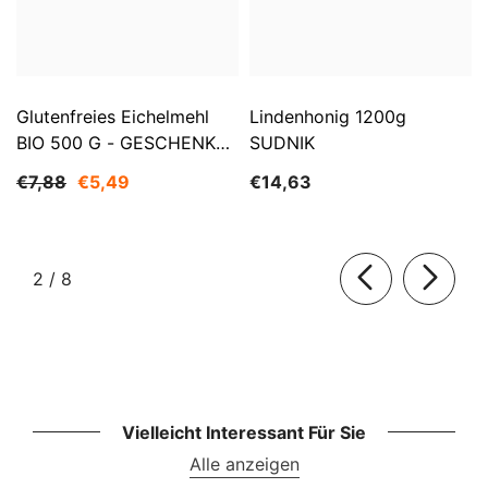
Glutenfreies Eichelmehl
Lindenhonig 1200g
BIO 500 G - GESCHENKE
SUDNIK
DER NATUR
€7,88
€5,49
€14,63
von
2
/
8
Vielleicht Interessant Für Sie
Alle anzeigen