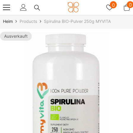
Zum Inhalt Springen
Wunschz
0
0
0
A
Heim
Products
Spirulina BIO-Pulver 250g MYVITA
Ausverkauft