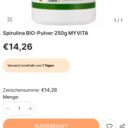
1
/
1
Spirulina BIO-Pulver 250g MYVITA
€14,26
Versand innerhalb von:
1 Tagen
Zwischensumme:
€14,26
Menge:
Menge
Menge
verringern
erhöhen
für
für
Spirulina
Spirulina
AUSVERKAUFT
BIO-
BIO-