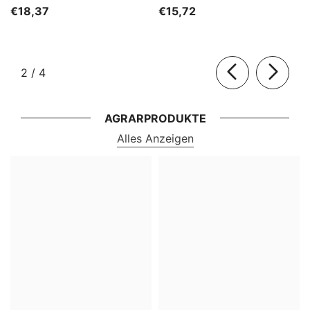
HORECA
€18,37
€15,72
von
2
/
4
AGRARPRODUKTE
Alles Anzeigen