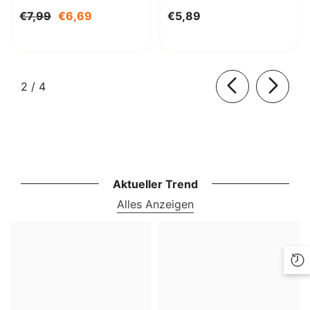
Decahydrat 1000g
€7,99
€6,69
€5,89
BioLaboratorium
von
2
/
4
Aktueller Trend
Alles Anzeigen