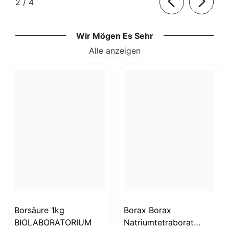
von
2
/
4
Wir Mögen Es Sehr
Alle anzeigen
Borsäure 1kg
Borax Borax
BIOLABORATORIUM
Natriumtetraborat