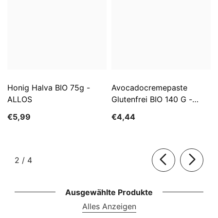
Honig Halva BIO 75g -
Avocadocremepaste
ALLOS
Glutenfrei BIO 140 G -
ALLOS
€5,99
€4,44
von
2
/
4
Ausgewählte Produkte
Alles Anzeigen