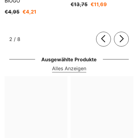
BIOGO
€13,75
€11,69
€4,95
€4,21
von
2
/
8
Ausgewählte Produkte
Alles Anzeigen