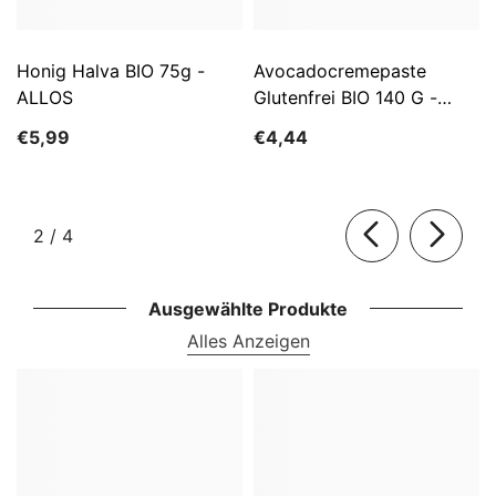
Honig Halva BIO 75g -
Avocadocremepaste
ALLOS
Glutenfrei BIO 140 G -
ALLOS
€5,99
€4,44
von
2
/
4
Ausgewählte Produkte
Alles Anzeigen