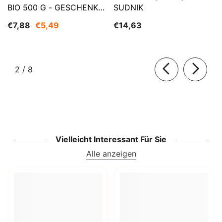
BIO 500 G - GESCHENKE
SUDNIK
DER NATUR
€7,88
€5,49
€14,63
von
2
/
8
Vielleicht Interessant Für Sie
Alle anzeigen