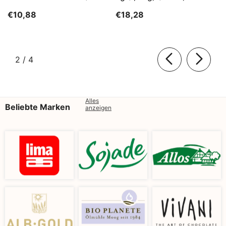
Kg)
SĄTYRZ
€10,88
€18,28
von
2
/
4
Alles
Beliebte Marken
anzeigen