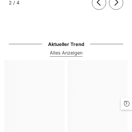
von
2
/
4
Aktueller Trend
Alles Anzeigen