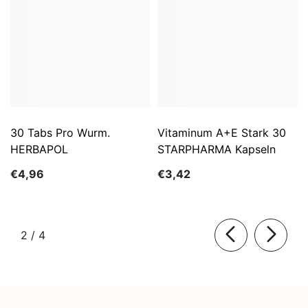
30 Tabs Pro Wurm.
Vitaminum A+E Stark 30
HERBAPOL
STARPHARMA Kapseln
€4,96
€3,42
von
2
/
4