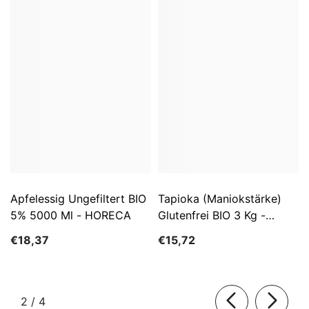
Apfelessig Ungefiltert BIO
Tapioka (Maniokstärke)
5% 5000 Ml - HORECA
Glutenfrei BIO 3 Kg -
HORECA
€18,37
€15,72
von
2
/
4