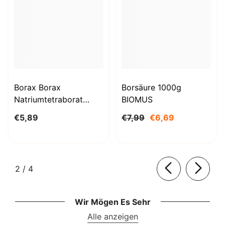
Borax Borax
Borsäure 1000g
Natriumtetraborat
BIOMUS
Decahydrat 1kg
€5,89
€7,99
€6,69
STANLAB
von
2
/
4
Wir Mögen Es Sehr
Alle anzeigen