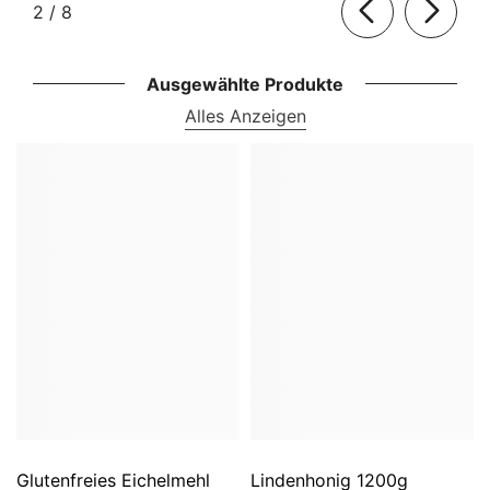
von
2
/
8
Ausgewählte Produkte
Alles Anzeigen
Glutenfreies Eichelmehl
Lindenhonig 1200g