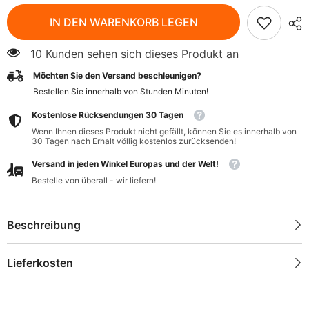
für
für
Sahne
Sahne
IN DEN WARENKORB LEGEN
Sahne
Sahne
30%
30%
Fett
Fett
10 Kunden sehen sich dieses Produkt an
BIO
BIO
150
150
Möchten Sie den Versand beschleunigen?
g
g
-
-
Bestellen Sie innerhalb von
Stunden
Minuten
!
SOBBEKE
SOBBEKE
Kostenlose Rücksendungen 30 Tagen
Wenn Ihnen dieses Produkt nicht gefällt, können Sie es innerhalb von
30 Tagen nach Erhalt völlig kostenlos zurücksenden!
Versand in jeden Winkel Europas und der Welt!
Bestelle von überall - wir liefern!
Beschreibung
Lieferkosten