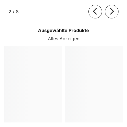
von
2
/
8
Ausgewählte Produkte
Alles Anzeigen