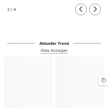
von
2
/
4
Aktueller Trend
Alles Anzeigen