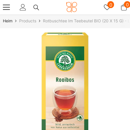
Zum Inhalt Springen
Wunschz
0
0
0
A
Heim
Products
Rotbuschtee Im Teebeutel BIO (20 X 15 G) 