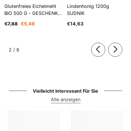
Glutenfreies Eichelmehl
Lindenhonig 1200g
BIO 500 G - GESCHENKE
SUDNIK
DER NATUR
€7,88
€5,49
€14,63
von
2
/
8
Vielleicht Interessant Für Sie
Alle anzeigen