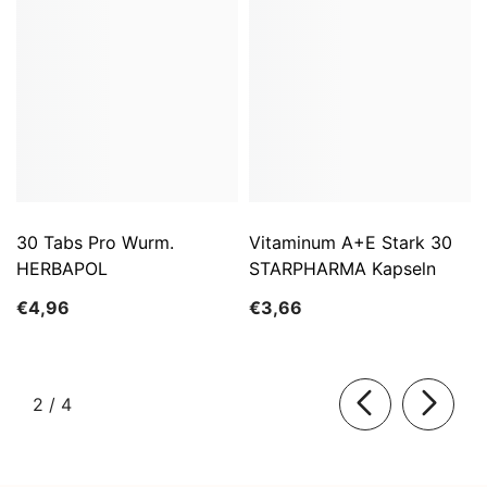
30 Tabs Pro Wurm.
Vitaminum A+E Stark 30
HERBAPOL
STARPHARMA Kapseln
€4,96
€3,66
von
2
/
4