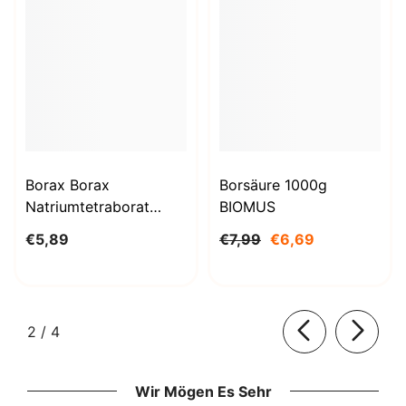
Borax Borax
Borsäure 1000g
Natriumtetraborat
BIOMUS
Decahydrat 1kg
€5,89
€7,99
€6,69
STANLAB
von
2
/
4
Wir Mögen Es Sehr