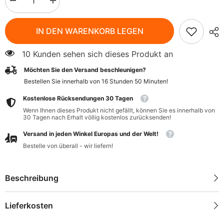
Menge
Menge
verringern
erhöhen
für
für
Rotbuschtee
Rotbuschtee
IN DEN WARENKORB LEGEN
im
im
Teebeutel
Teebeutel
BIO
BIO
10 Kunden sehen sich dieses Produkt an
(20
(20
x
x
Möchten Sie den Versand beschleunigen?
15
15
g)
g)
Bestellen Sie innerhalb von
16
Stunden
50
Minuten
!
-
-
LEBENSBAUM
LEBENSBAUM
Kostenlose Rücksendungen 30 Tagen
Wenn Ihnen dieses Produkt nicht gefällt, können Sie es innerhalb von
30 Tagen nach Erhalt völlig kostenlos zurücksenden!
Versand in jeden Winkel Europas und der Welt!
Bestelle von überall - wir liefern!
Beschreibung
Lieferkosten