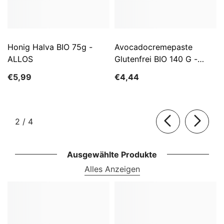
Honig Halva BIO 75g -
Avocadocremepaste
ALLOS
Glutenfrei BIO 140 G -
ALLOS
€5,99
€4,44
von
2
/
4
Ausgewählte Produkte
Alles Anzeigen