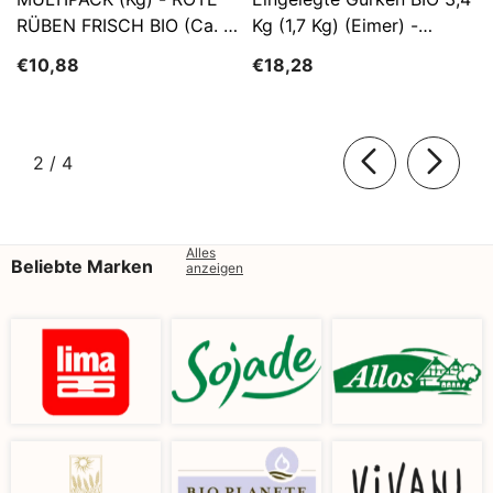
RÜBEN FRISCH BIO (ca. 5
Kg (1,7 Kg) (Eimer) -
Kg)
SĄTYRZ
€10,88
€18,28
von
2
/
4
Alles
Beliebte Marken
anzeigen