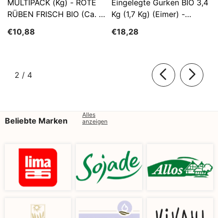
MULTIPACK (kg) - ROTE
Eingelegte Gurken BIO 3,4
RÜBEN FRISCH BIO (ca. 5
Kg (1,7 Kg) (Eimer) -
Kg)
SĄTYRZ
€10,88
€18,28
von
2
/
4
Alles
Beliebte Marken
anzeigen