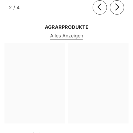
von
2
/
4
AGRARPRODUKTE
Alles Anzeigen