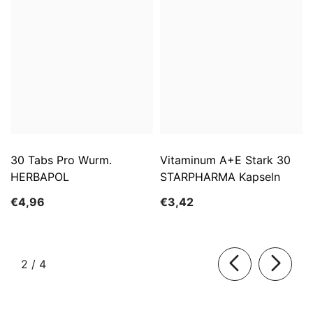
30 Tabs Pro Wurm.
Vitaminum A+E Stark 30
HERBAPOL
STARPHARMA Kapseln
€4,96
€3,42
von
2
/
4