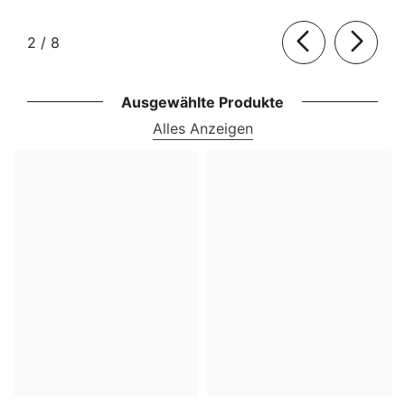
von
2
/
8
Ausgewählte Produkte
Alles Anzeigen