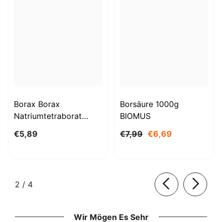
Borax Borax
Borsäure 1000g
Natriumtetraborat
BIOMUS
Decahydrat 1kg
€5,89
€7,99
€6,69
STANLAB
von
2
/
4
Wir Mögen Es Sehr