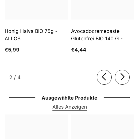
Honig Halva BIO 75g -
Avocadocremepaste
ALLOS
Glutenfrei BIO 140 G -
ALLOS
€5,99
€4,44
von
2
/
4
Ausgewählte Produkte
Alles Anzeigen