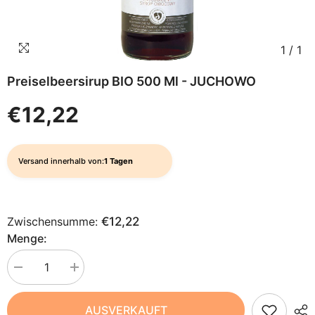
1
/
1
Preiselbeersirup BIO 500 Ml - JUCHOWO
€12,22
Versand innerhalb von:
1 Tagen
Zwischensumme:
€12,22
Menge:
Menge
Menge
verringern
erhöhen
für
für
Preiselbeersirup
Preiselbeersirup
AUSVERKAUFT
BIO
BIO