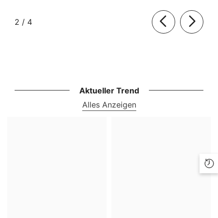
von
2
/
4
Aktueller Trend
Alles Anzeigen