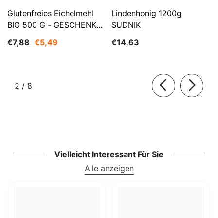
Glutenfreies Eichelmehl
Lindenhonig 1200g
BIO 500 G - GESCHENKE
SUDNIK
DER NATUR
€7,88
€5,49
€14,63
von
2
/
8
Vielleicht Interessant Für Sie
Alle anzeigen