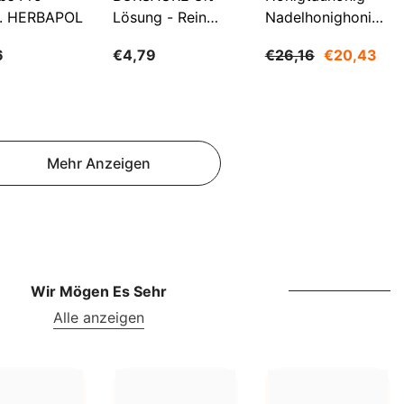
NOK
. HERBAPOL
Lösung - Rein
Nadelhonighonig
NPR
500ml WARCHEM
1200g SUDNIK
6
€4,79
€26,16
€20,43
NZD
PEN
PGK
Mehr Anzeigen
PKR
PYG
QAR
RON
Wir Mögen Es Sehr
RSD
Alle anzeigen
RWF
SAR