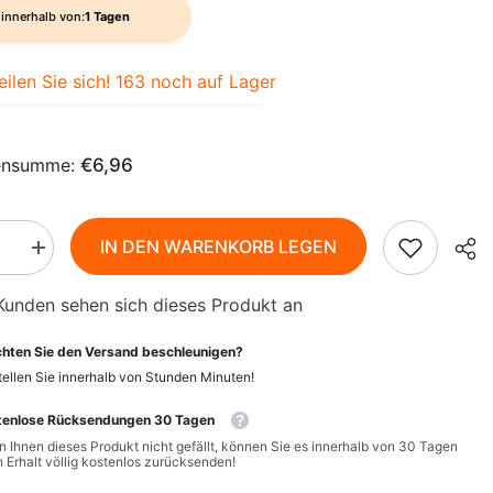
AZN
innerhalb von:
1 Tagen
ZH-
BAM
CN
eilen Sie sich! 163 noch auf Lager
BBD
CS
BDT
DA
ensumme:
€6,96
BIF
FI
BND
IN DEN WARENKORB LEGEN
HI
BOB
Menge
rn
erhöhen
für
NL
BSD
Kunden sehen sich dieses Produkt an
Nudeln
nreis
(Vollkornreis
BWP
mit
PT-
hten Sie den Versand beschleunigen?
e)
Wakame)
PT
ei
glutenfrei
BZD
ellen Sie innerhalb von
Stunden
Minuten
!
BIO
250
EL
CAD
tenlose Rücksendungen 30 Tagen
g
-
 Ihnen dieses Produkt nicht gefällt, können Sie es innerhalb von 30 Tagen
SANA
TERRASANA
CDF
ID
 Erhalt völlig kostenlos zurücksenden!