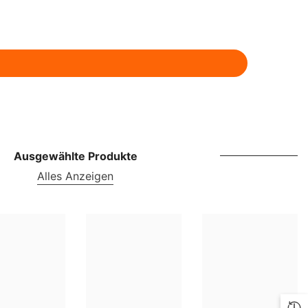
ILS
INR
ISK
JMD
JPY
KES
Ausgewählte Produkte
KGS
Alles Anzeigen
KMF
KRW
KYD
KZT
LBP