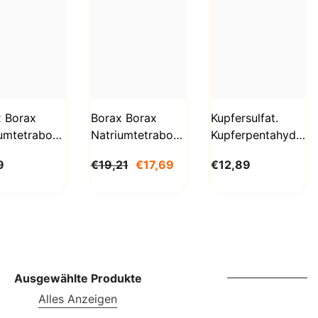
SBD
SEK
SGD
SHP
SLL
x Borax
Borax Borax
Kupfersulfat.
umtetraborat
Natriumtetraborat
Kupferpentahydrat
STD
hydrat
Decahydrat 5 Kg
1kg
9
€19,21
€17,69
€12,89
g
BioLaboratorium
Biolaboratorium
TJS
aboratorium
TOP
TRY
TTD
TZS
Ausgewählte Produkte
Alles Anzeigen
UAH