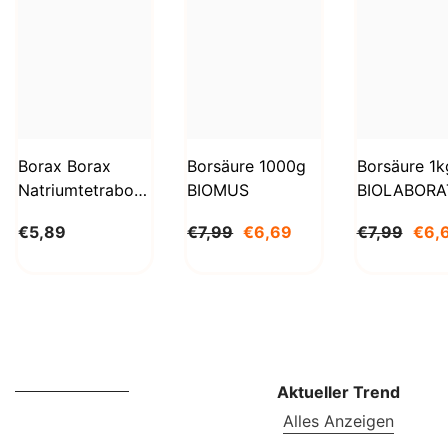
Borax Borax
Borsäure 1000g
Borsäure 1k
Natriumtetraborat
BIOMUS
BIOLABORA
Decahydrat 1kg
€5,89
€7,99
€6,69
€7,99
€6,
STANLAB
Aktueller Trend
Alles Anzeigen