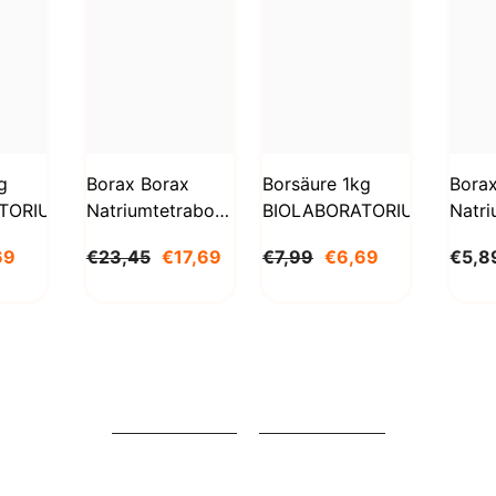
g
Borax Borax
Borsäure 1kg
Bora
TORIUM
Natriumtetraborat
BIOLABORATORIUM
Natri
Decahydrat 5kg
Deca
69
€23,45
€17,69
€7,99
€6,69
€5,8
STANLAB
1000
BioL