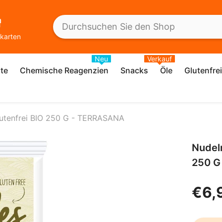
karten
Neu
Verkauf
te
Chemische Reagenzien
Snacks
Öle
Glutenfre
lutenfrei BIO 250 G - TERRASANA
Nudeln
250 G
€6,