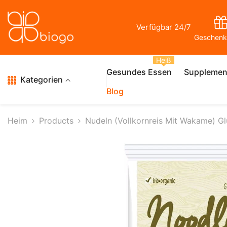
Zum Inhalt Springen
Verfügbar 24/7
Geschenk
Heiß
Gesundes Essen
Supplemen
Kategorien
Blog
Heim
Products
Nudeln (Vollkornreis Mit Wakame) G