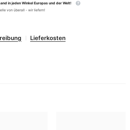
CHF
and in jeden Winkel Europas und der Welt!
UK
elle von überall - wir liefern!
CLP
RO
CNY
UZ
CRC
reibung
Lieferkosten
HU
CVE
CZK
DJF
DKK
DOP
DZD
EGP
ETB