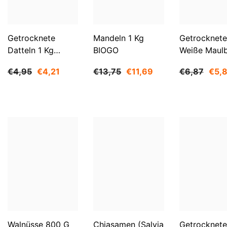
Getrocknete
Mandeln 1 Kg
Getrocknete
Datteln 1 Kg
BIOGO
Weiße Maul
BIOGO
500 G BIOG
€4,95
€4,21
€13,75
€11,69
€6,87
€5,
Walnüsse 800 G
Chiasamen (Salvia
Getrocknete