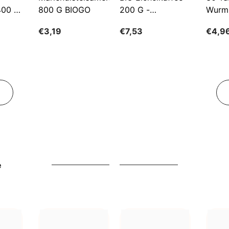
400 G
800 G BIOGO
200 G -
Wurm
GESCHENKE DER
€3,19
€7,53
€4,9
NATUR
e