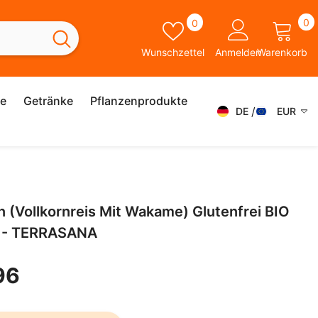
0
Wunschzettel
0
0
A
Wunschzettel
Anmelden
Warenkorb
ie
Getränke
Pflanzenprodukte
DE
EUR
DE
AED
AFN
FR
ALL
IT
 (Vollkornreis Mit Wakame) Glutenfrei BIO
AMD
SK
 - TERRASANA
ANG
ES
AUD
96
SV
AWG
EN