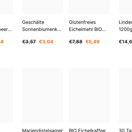
Aktie
Geschälte
Glutenfreies
Linde
beeren
Sonnenblumenkerne
Eichelmehl BIO
1200
O
1 Kg BIOGO
500 G -
84
€3,57
€3,04
€7,88
€5,49
€14,
GESCHENKE DER
NATUR
Mariendistelsamen
BIO Eichelkaffee
30 Ta