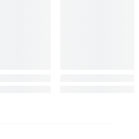
EUR
FJD
FKP
GBP
GMD
GNF
GTQ
GYD
HKD
HNL
HUF
IDR