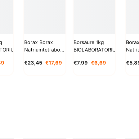
g
Borax Borax
Borsäure 1kg
Bora
TORIUM
Natriumtetraborat
BIOLABORATORIUM
Natri
Decahydrat 5kg
Deca
69
€23,45
€17,69
€7,99
€6,69
€5,8
STANLAB
1000
BioL