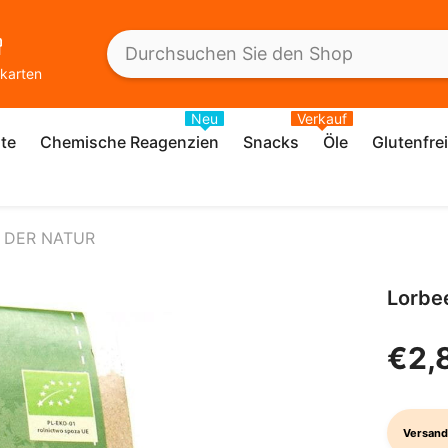
karten
Neu
Verkauf
te
Chemische Reagenzien
Snacks
Öle
Glutenfre
E DER NATUR
Lorbe
€2,
Versand