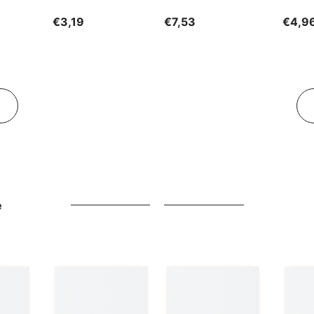
GESCHENKE DER
€3,19
€7,53
€4,9
NATUR
e