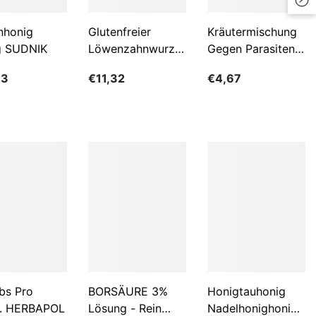
LKR
nhonig
Glutenfreier
Kräutermischung
g SUDNIK
Löwenzahnwurzelkaffee
Gegen Parasiten
MAD
BIO 200 G -
100g FLOS
MDL
63
€11,32
€4,67
GESCHENKE DER
NATUR
MKD
MMK
MNT
MUR
MVR
MWK
NGN
bs Pro
BORSÄURE 3%
Honigtauhonig
NIO
. HERBAPOL
Lösung - Rein
Nadelhonighonig