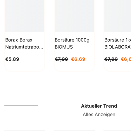
Borax Borax
Borsäure 1000g
Borsäure 1k
Natriumtetraborat
BIOMUS
BIOLABORA
Decahydrat 1kg
€5,89
€7,99
€6,69
€7,99
€6,
STANLAB
Aktueller Trend
Alles Anzeigen