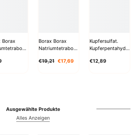
SBD
SEK
SGD
SHP
x Borax
Borax Borax
Kupfersulfat.
umtetraborat
Natriumtetraborat
Kupferpentahydrat
SLL
hydrat
Decahydrat 5 Kg
1kg
STD
9
€19,21
€17,69
€12,89
g
BioLaboratorium
Biolaboratorium
aboratorium
TJS
TOP
TRY
TTD
Ausgewählte Produkte
Alles Anzeigen
TZS
UAH