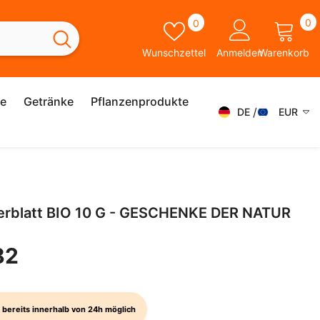
0
Wunschzettel
0
0
A
Wunschzettel
Anmelden
Warenkorb
ie
Getränke
Pflanzenprodukte
DE
EUR
DE
AED
AFN
FR
ALL
IT
erblatt BIO 10 G - GESCHENKE DER NATUR
AMD
SK
ANG
82
ES
AUD
SV
AWG
EN
 bereits innerhalb von 24h möglich