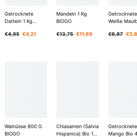
Getrocknete
Mandeln 1 Kg
Getrocknete
Datteln 1 Kg
BIOGO
Weiße Maul
BIOGO
500 G BIOG
€4,95
€4,21
€13,75
€11,69
€6,87
€5,
Walnüsse 800 G
Chiasamen (Salvia
Getrocknete
BIOGO
Hispanica) Bio 1
Mango Bio 