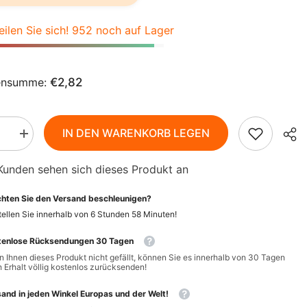
AZN
ZH-
BAM
eilen Sie sich! 952 noch auf Lager
CN
BBD
CS
BDT
ensumme:
€2,82
DA
BIF
FI
BND
IN DEN WARENKORB LEGEN
Menge
rn
erhöhen
HI
BOB
für
Kunden sehen sich dieses Produkt an
latt
Lorbeerblatt
BIO
NL
BSD
10
hten Sie den Versand beschleunigen?
g
BWP
-
PT-
ellen Sie innerhalb von
6
Stunden
58
Minuten
!
ENKE
GESCHENKE
PT
DER
BZD
tenlose Rücksendungen 30 Tagen
NATUR
 Ihnen dieses Produkt nicht gefällt, können Sie es innerhalb von 30 Tagen
EL
CAD
 Erhalt völlig kostenlos zurücksenden!
CDF
ID
and in jeden Winkel Europas und der Welt!