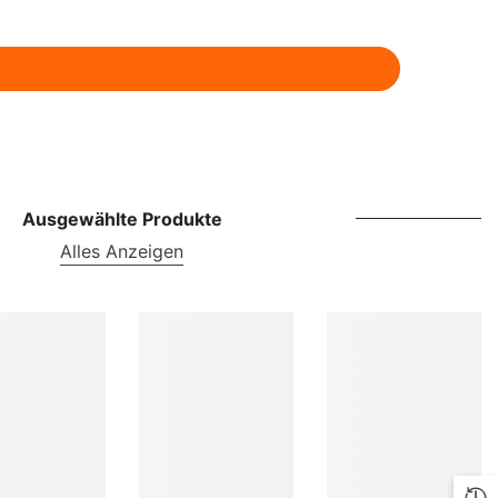
ILS
INR
ISK
JMD
JPY
Ausgewählte Produkte
KES
Alles Anzeigen
KGS
KMF
KRW
KYD
KZT
LBP