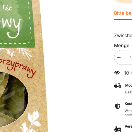
Bitte be
Zwisch
Menge:
Menge
verringe
für
10 
Lorbeerb
BIO
10
Möc
g
-
Best
GESCH
DER
NATUR
Kos
Wenn
nach
Vers