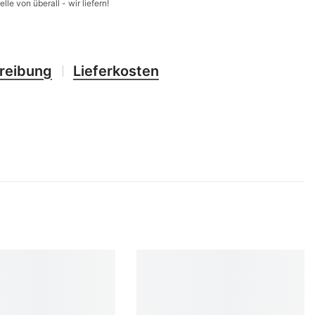
elle von überall - wir liefern!
CHF
UK
CLP
RO
CNY
reibung
Lieferkosten
UZ
CRC
HU
CVE
CZK
DJF
DKK
DOP
DZD
EGP
ETB