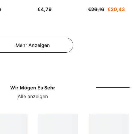
NOK
500ml WARCHEM
1200g SUDNIK
6
€4,79
€26,16
€20,43
NPR
NZD
PEN
Mehr Anzeigen
PGK
PKR
PYG
QAR
Wir Mögen Es Sehr
RON
Alle anzeigen
RSD
RWF
SAR