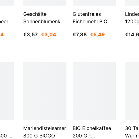
Geschälte
Glutenfreies
Linde
Aktie
beeren
Sonnenblumenkerne
Eichelmehl BIO
1200
O
1 Kg BIOGO
500 G -
84
€3,57
€3,04
€7,88
€5,49
€14,
GESCHENKE DER
NATUR
Mariendistelsamen
BIO Eichelkaffee
30 Ta
400 G
800 G BIOGO
200 G -
Wurm