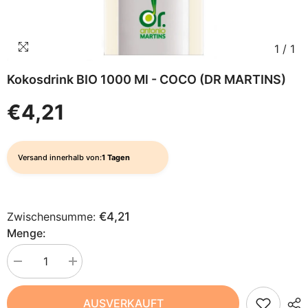
1
/
1
Kokosdrink BIO 1000 Ml - COCO (DR MARTINS)
€4,21
Versand innerhalb von:
1 Tagen
Zwischensumme:
€4,21
Menge:
Menge
Menge
verringern
erhöhen
für
für
Kokosdrink
Kokosdrink
AUSVERKAUFT
BIO
BIO