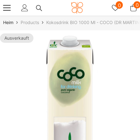
Zum Inhalt Springen
Wunschz
0
0
0
A
Heim
Products
Kokosdrink BIO 1000 Ml - COCO (DR MARTIN
Ausverkauft