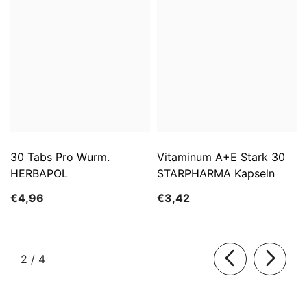
30 Tabs Pro Wurm.
Vitaminum A+E Stark 30
HERBAPOL
STARPHARMA Kapseln
€4,96
€3,42
von
2
/
4