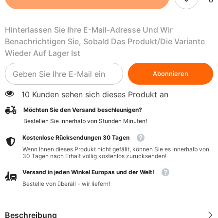
1000
1000
ml
ml
-
-
Hinterlassen Sie Ihre E-Mail-Adresse Und Wir
COCO
COCO
(DR
(DR
Benachrichtigen Sie, Sobald Das Produkt/die Variante
MARTINS)
MARTINS)
Wieder Auf Lager Ist
Abonnieren
10 Kunden sehen sich dieses Produkt an
Möchten Sie den Versand beschleunigen?
Bestellen Sie innerhalb von
Stunden
Minuten
!
Kostenlose Rücksendungen 30 Tagen
Wenn Ihnen dieses Produkt nicht gefällt, können Sie es innerhalb von
30 Tagen nach Erhalt völlig kostenlos zurücksenden!
Versand in jeden Winkel Europas und der Welt!
Bestelle von überall - wir liefern!
Beschreibung