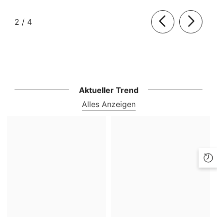
von
2
/
4
Aktueller Trend
Alles Anzeigen