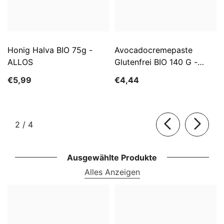
Honig Halva BIO 75g -
Avocadocremepaste
ALLOS
Glutenfrei BIO 140 G -
ALLOS
€5,99
€4,44
von
2
/
4
Ausgewählte Produkte
Alles Anzeigen