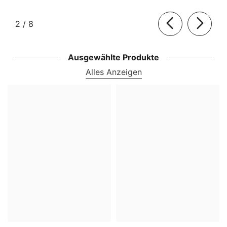
von
2
/
8
Ausgewählte Produkte
Alles Anzeigen