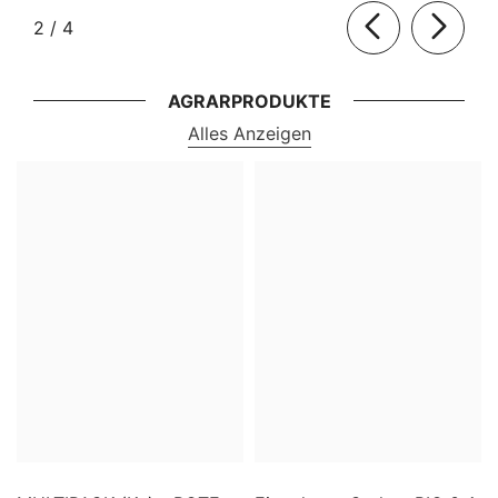
von
2
/
4
AGRARPRODUKTE
Alles Anzeigen