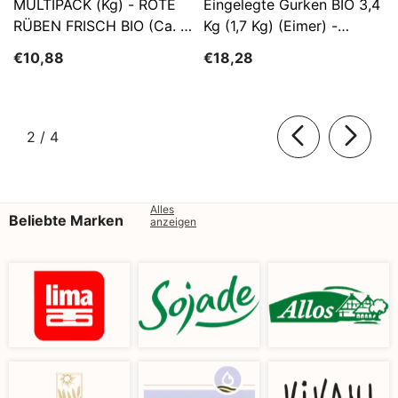
MULTIPACK (kg) - ROTE
Eingelegte Gurken BIO 3,4
RÜBEN FRISCH BIO (ca. 5
Kg (1,7 Kg) (Eimer) -
Kg)
SĄTYRZ
€10,88
€18,28
von
2
/
4
Alles
Beliebte Marken
anzeigen