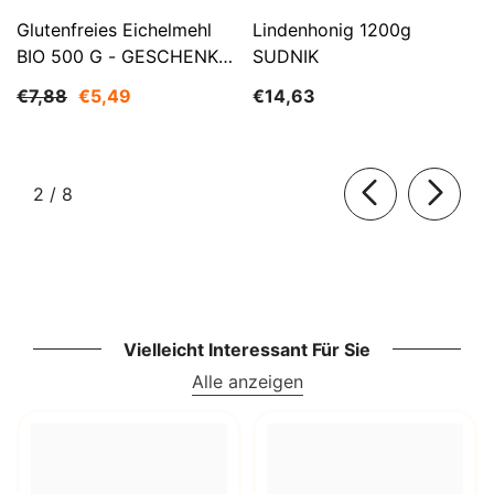
Glutenfreies Eichelmehl
Lindenhonig 1200g
BIO 500 G - GESCHENKE
SUDNIK
DER NATUR
€7,88
€5,49
€14,63
von
2
/
8
Vielleicht Interessant Für Sie
Alle anzeigen