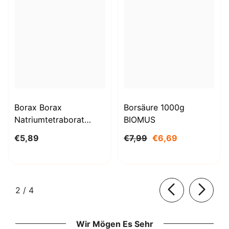
Borax Borax
Borsäure 1000g
Natriumtetraborat
BIOMUS
Decahydrat 1kg
€5,89
€7,99
€6,69
STANLAB
von
2
/
4
Wir Mögen Es Sehr