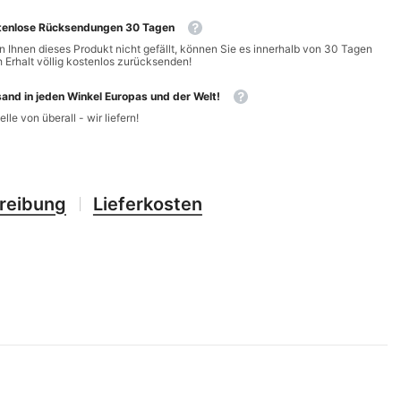
CHF
UK
tenlose Rücksendungen 30 Tagen
CLP
 Ihnen dieses Produkt nicht gefällt, können Sie es innerhalb von 30 Tagen
RO
 Erhalt völlig kostenlos zurücksenden!
CNY
UZ
and in jeden Winkel Europas und der Welt!
CRC
elle von überall - wir liefern!
HU
CVE
CZK
reibung
Lieferkosten
DJF
DKK
DOP
DZD
EGP
ETB