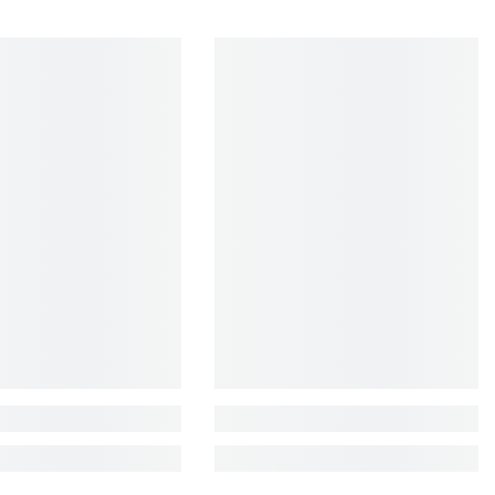
EUR
FJD
FKP
GBP
GMD
GNF
GTQ
GYD
HKD
HNL
HUF
IDR