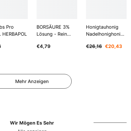
NOK
NPR
NZD
bs Pro
BORSÄURE 3%
Honigtauhonig
. HERBAPOL
Lösung - Rein
Nadelhonighonig
PEN
500ml WARCHEM
1200g SUDNIK
PGK
6
€4,79
€26,16
€20,43
PKR
PYG
QAR
Mehr Anzeigen
RON
RSD
RWF
Wir Mögen Es Sehr
SAR