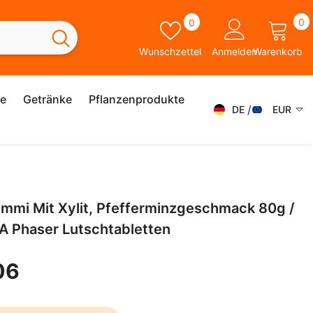
0
Wunschzettel
0
0
A
Wunschzettel
Anmelden
Warenkorb
ie
Getränke
Pflanzenprodukte
DE
EUR
DE
AED
AFN
FR
ALL
IT
mmi Mit Xylit, Pfefferminzgeschmack 80g /
AMD
SK
A Phaser Lutschtabletten
ANG
ES
AUD
06
SV
AWG
EN