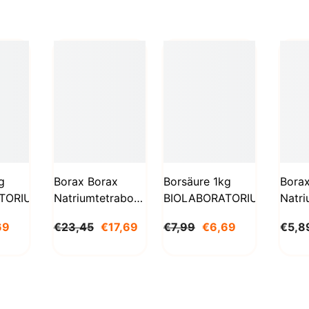
g
Borax Borax
Borsäure 1kg
Bora
TORIUM
Natriumtetraborat
BIOLABORATORIUM
Natri
Decahydrat 5kg
Deca
69
€23,45
€17,69
€7,99
€6,69
€5,8
STANLAB
1000
BioL