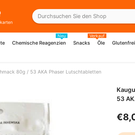
karten
Neu
Verkauf
te
Chemische Reagenzien
Snacks
Öle
Glutenfre
chmack 80g / 53 AKA Phaser Lutschtabletten
Kaugu
53 AK
€8,