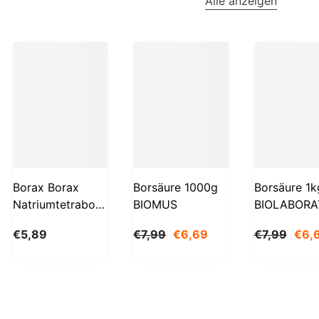
Alle anzeigen
Borax Borax
Borsäure 1000g
Borsäure 1k
Natriumtetraborat
BIOMUS
BIOLABORA
Decahydrat 1kg
€5,89
€7,99
€6,69
€7,99
€6,
STANLAB