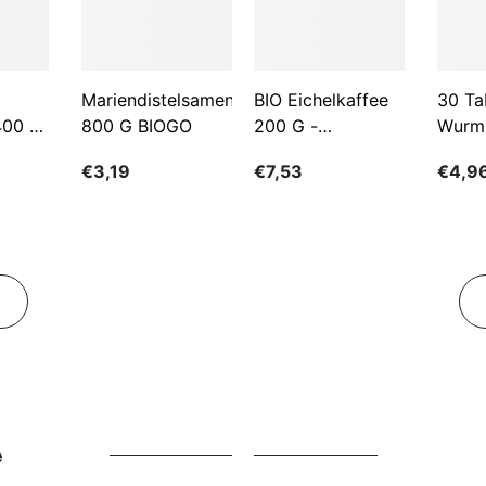
Mariendistelsamen
BIO Eichelkaffee
30 Ta
400 G
800 G BIOGO
200 G -
Wurm
GESCHENKE DER
€3,19
€7,53
€4,9
NATUR
e