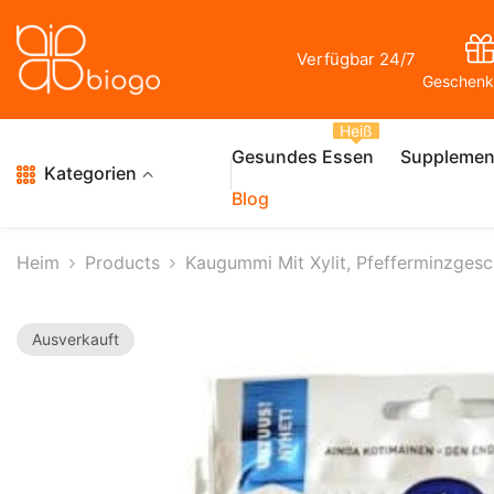
Zum Inhalt Springen
Verfügbar 24/7
Geschenk
Heiß
Gesundes Essen
Supplemen
Kategorien
Blog
Heim
Products
Kaugummi Mit Xylit, Pfefferminzges
Ausverkauft