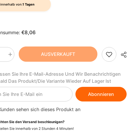
AZN
innerhalb von:
1 Tagen
ZH-
BAM
CN
BBD
CS
ensumme:
€8,06
BDT
DA
BIF
FI
AUSVERKAUFT
BND
Menge
rn
erhöhen
für
HI
BOB
mi
Kaugummi
assen Sie Ihre E-Mail-Adresse Und Wir Benachrichtigen
mit
NL
BSD
Xylit,
bald Das Produkt/die Variante Wieder Auf Lager Ist
minzgeschmack
Pfefferminzgeschmack
80g
BWP
PT-
/
Abonnieren
53
PT
BZD
AKA
Phaser
Kunden sehen sich dieses Produkt an
abletten
Lutschtabletten
EL
CAD
hten Sie den Versand beschleunigen?
CDF
ID
ellen Sie innerhalb von
2
Stunden
4
Minuten
!