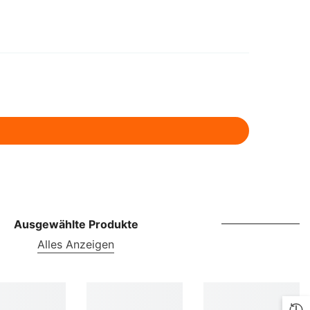
ILS
INR
ISK
JMD
JPY
KES
KGS
KMF
Ausgewählte Produkte
KRW
Alles Anzeigen
KYD
KZT
LBP