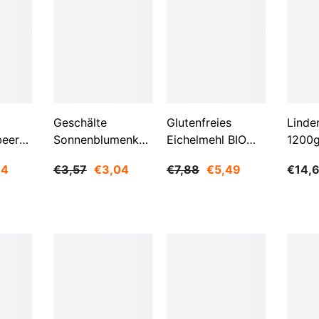
Aktie
Geschälte
Glutenfreies
Linde
beeren
Sonnenblumenkerne
Eichelmehl BIO
1200
O
1 Kg BIOGO
500 G -
84
€3,57
€3,04
€7,88
€5,49
€14,
GESCHENKE DER
NATUR