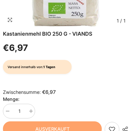
1
/
1
Kastanienmehl BIO 250 G - VIANDS
€6,97
Versand innerhalb von:
1 Tagen
Zwischensumme:
€6,97
Menge:
Menge
Menge
verringern
erhöhen
für
für
Kastanienmehl
Kastanienmehl
AUSVERKAUFT
BIO
BIO