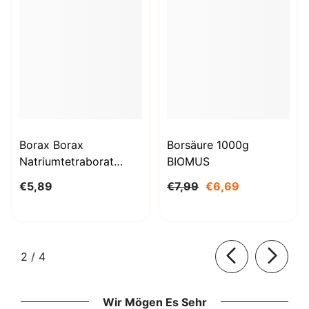
Borax Borax
Borsäure 1000g
Natriumtetraborat
BIOMUS
Decahydrat 1kg
€5,89
€7,99
€6,69
STANLAB
von
2
/
4
Wir Mögen Es Sehr