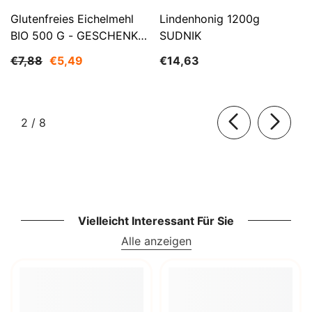
Glutenfreies Eichelmehl
Lindenhonig 1200g
BIO 500 G - GESCHENKE
SUDNIK
DER NATUR
€7,88
€5,49
€14,63
von
2
/
8
Vielleicht Interessant Für Sie
Alle anzeigen