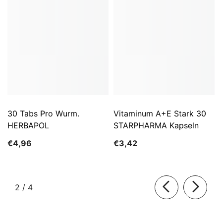
30 Tabs Pro Wurm.
Vitaminum A+E Stark 30
HERBAPOL
STARPHARMA Kapseln
€4,96
€3,42
von
2
/
4