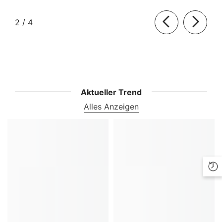
von
2
/
4
Aktueller Trend
Alles Anzeigen