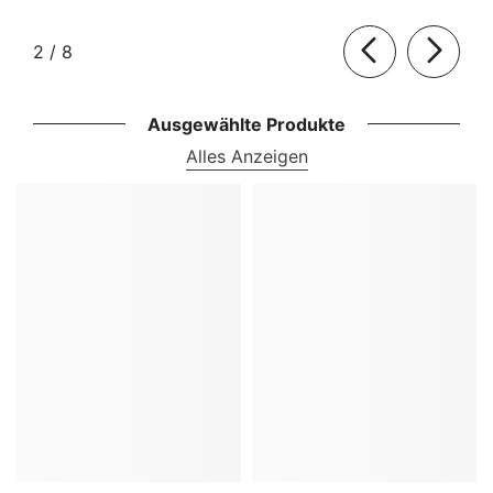
von
2
/
8
Ausgewählte Produkte
Alles Anzeigen