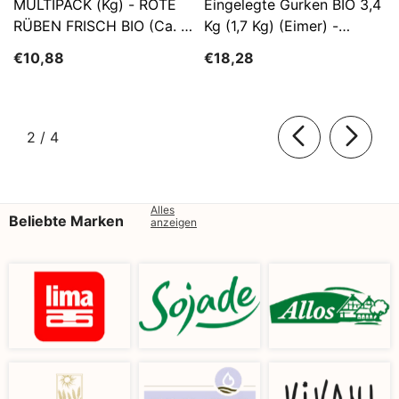
MULTIPACK (kg) - ROTE
Eingelegte Gurken BIO 3,4
RÜBEN FRISCH BIO (ca. 5
Kg (1,7 Kg) (Eimer) -
Kg)
SĄTYRZ
€10,88
€18,28
von
2
/
4
Alles
Beliebte Marken
anzeigen