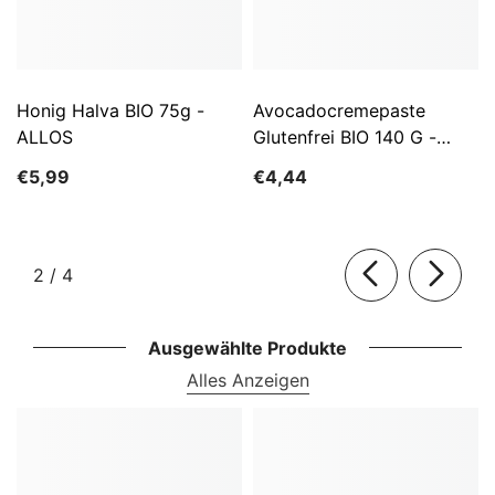
Honig Halva BIO 75g -
Avocadocremepaste
ALLOS
Glutenfrei BIO 140 G -
ALLOS
€5,99
€4,44
von
2
/
4
Ausgewählte Produkte
Alles Anzeigen