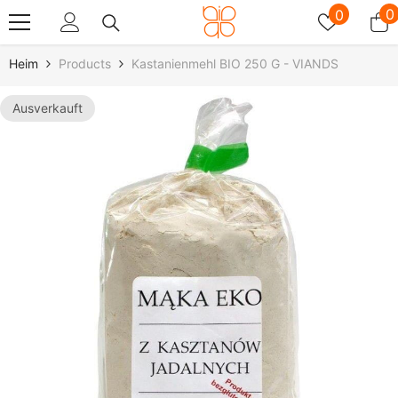
Zum Inhalt Springen
Wunschz
0
0
0
A
Heim
Products
Kastanienmehl BIO 250 G - VIANDS
Ausverkauft