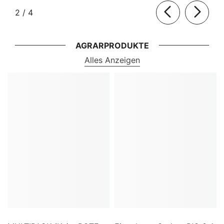
von
2
/
4
AGRARPRODUKTE
Alles Anzeigen