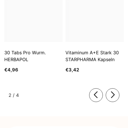
30 Tabs Pro Wurm.
Vitaminum A+E Stark 30
HERBAPOL
STARPHARMA Kapseln
€4,96
€3,42
von
2
/
4