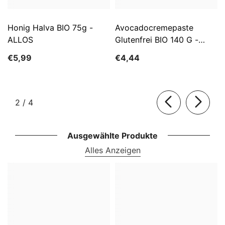
Honig Halva BIO 75g -
Avocadocremepaste
ALLOS
Glutenfrei BIO 140 G -
ALLOS
€5,99
€4,44
von
2
/
4
Ausgewählte Produkte
Alles Anzeigen