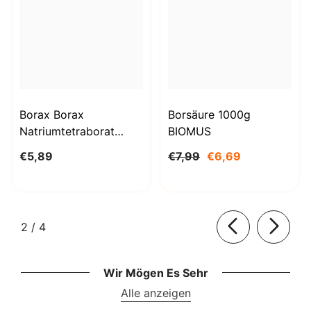
Borax Borax
Borsäure 1000g
Natriumtetraborat
BIOMUS
Decahydrat 1kg
€5,89
€7,99
€6,69
STANLAB
von
2
/
4
Wir Mögen Es Sehr
Alle anzeigen