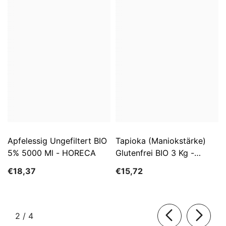
Apfelessig Ungefiltert BIO
Tapioka (Maniokstärke)
5% 5000 Ml - HORECA
Glutenfrei BIO 3 Kg -
HORECA
€18,37
€15,72
von
2
/
4