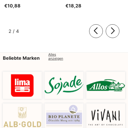
Kg)
SĄTYRZ
€10,88
€18,28
von
2
/
4
Alles
Beliebte Marken
anzeigen