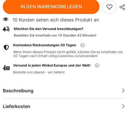
Glutenfreies
Glutenfreies
IN DEN WARENKORB LEGEN
alkoholfreies
alkoholfreies
Getränk
Getränk
BIO
BIO
10 Kunden sehen sich dieses Produkt an
330
330
ml
ml
Möchten Sie den Versand beschleunigen?
-
-
NEUMARKTER
NEUMARKTER
Bestellen Sie innerhalb von
14
Stunden
42
Minuten
!
LAMMSBRAU
LAMMSBRAU
Kostenlose Rücksendungen 30 Tagen
Wenn Ihnen dieses Produkt nicht gefällt, können Sie es innerhalb von
30 Tagen nach Erhalt völlig kostenlos zurücksenden!
Versand in jeden Winkel Europas und der Welt!
Bestelle von überall - wir liefern!
Beschreibung
Lieferkosten