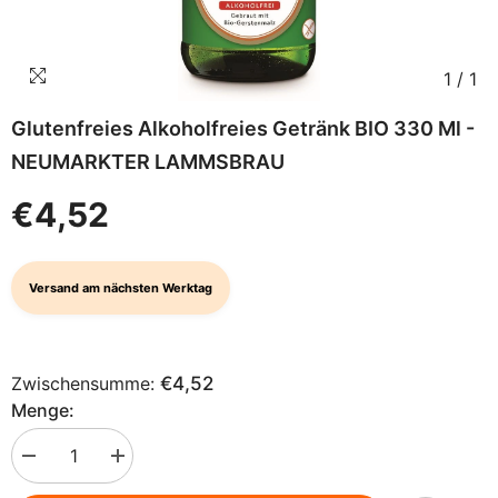
1
/
1
Glutenfreies Alkoholfreies Getränk BIO 330 Ml -
NEUMARKTER LAMMSBRAU
€4,52
Versand am nächsten Werktag
Zwischensumme:
€4,52
Menge:
Menge
Menge
verringern
erhöhen
für
für