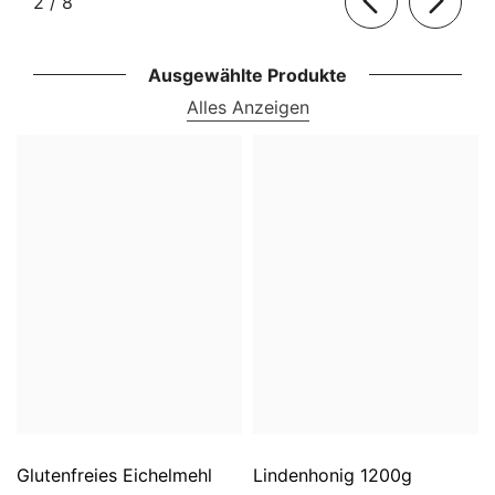
von
2
/
8
Ausgewählte Produkte
Alles Anzeigen
Glutenfreies Eichelmehl
Lindenhonig 1200g