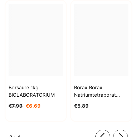
Borsäure 1kg
Borax Borax
BIOLABORATORIUM
Natriumtetraborat
Decahydrat 1000g
€7,99
€6,69
€5,89
BioLaboratorium
von
2
/
4