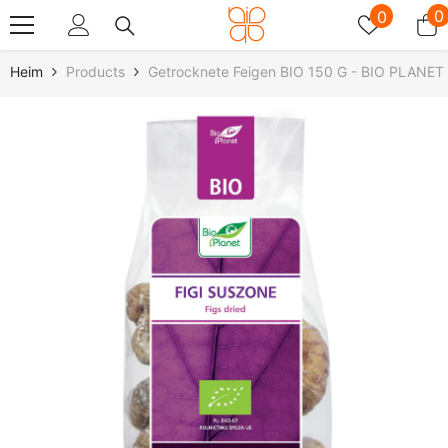
Zum Inhalt Springen
Wunschz
0
0
0
A
Heim
Products
Getrocknete Feigen BIO 150 G - BIO PLANET