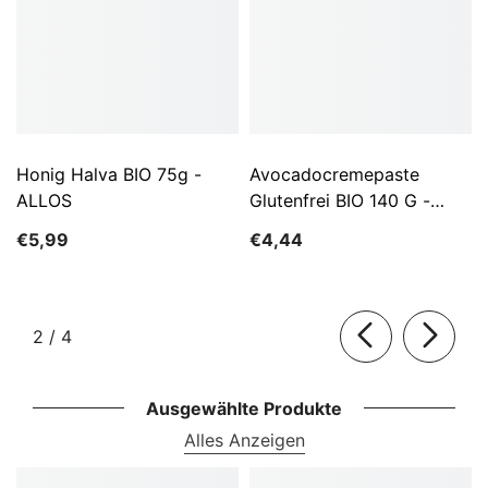
Honig Halva BIO 75g -
Avocadocremepaste
ALLOS
Glutenfrei BIO 140 G -
ALLOS
€5,99
€4,44
von
2
/
4
Ausgewählte Produkte
Alles Anzeigen