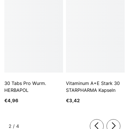
30 Tabs Pro Wurm.
Vitaminum A+E Stark 30
HERBAPOL
STARPHARMA Kapseln
€4,96
€3,42
von
2
/
4