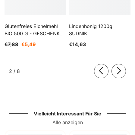
Glutenfreies Eichelmehl
Lindenhonig 1200g
BIO 500 G - GESCHENKE
SUDNIK
DER NATUR
€7,88
€5,49
€14,63
von
2
/
8
Vielleicht Interessant Für Sie
Alle anzeigen