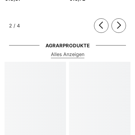
von
2
/
4
AGRARPRODUKTE
Alles Anzeigen