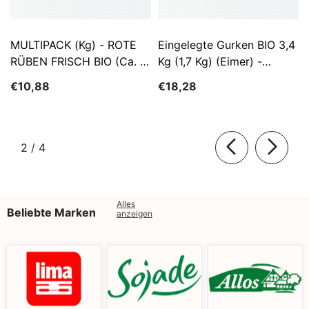
MULTIPACK (kg) - ROTE
Eingelegte Gurken BIO 3,4
RÜBEN FRISCH BIO (ca. 5
Kg (1,7 Kg) (Eimer) -
Kg)
SĄTYRZ
€10,88
€18,28
von
2
/
4
Alles
Beliebte Marken
anzeigen