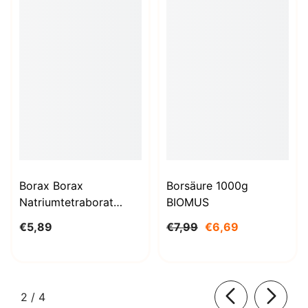
Borax Borax
Borsäure 1000g
Natriumtetraborat
BIOMUS
Decahydrat 1kg
€5,89
€7,99
€6,69
STANLAB
von
2
/
4