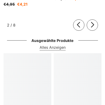
€4,95
€4,21
von
2
/
8
Ausgewählte Produkte
Alles Anzeigen