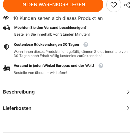
Getrocknete
Getrocknete
IN DEN WARENKORB LEGEN
Feigen
Feigen
BIO
BIO
150
150
10 Kunden sehen sich dieses Produkt an
g
g
-
-
Möchten Sie den Versand beschleunigen?
BIO
BIO
PLANET
PLANET
Bestellen Sie innerhalb von
Stunden
Minuten
!
Kostenlose Rücksendungen 30 Tagen
Wenn Ihnen dieses Produkt nicht gefällt, können Sie es innerhalb von
30 Tagen nach Erhalt völlig kostenlos zurücksenden!
Versand in jeden Winkel Europas und der Welt!
Bestelle von überall - wir liefern!
Beschreibung
Lieferkosten