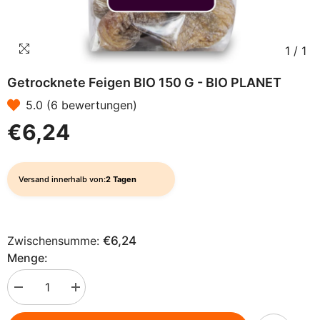
1
/
1
Getrocknete Feigen BIO 150 G - BIO PLANET
5.0 (6 bewertungen)
€6,24
Versand innerhalb von:
2 Tagen
Zwischensumme:
€6,24
Menge:
Menge
Menge
verringern
erhöhen
für
für