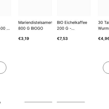
Mariendistelsamen
BIO Eichelkaffee
30 Ta
400 G
800 G BIOGO
200 G -
Wurm
GESCHENKE DER
€3,19
€7,53
€4,9
NATUR
e