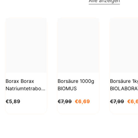
Alle anzeigen
Borax Borax
Borsäure 1000g
Borsäure 1k
Natriumtetraborat
BIOMUS
BIOLABORA
Decahydrat 1kg
€5,89
€7,99
€6,69
€7,99
€6,
STANLAB