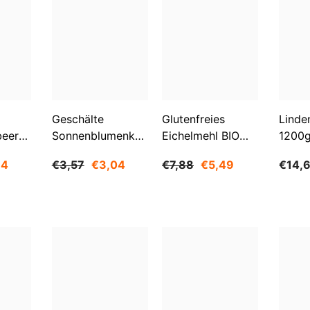
Aktie
Geschälte
Glutenfreies
Linde
beeren
Sonnenblumenkerne
Eichelmehl BIO
1200
O
1 Kg BIOGO
500 G -
84
€3,57
€3,04
€7,88
€5,49
€14,
GESCHENKE DER
NATUR