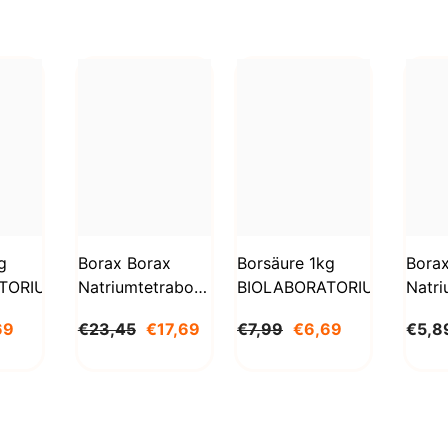
g
Borax Borax
Borsäure 1kg
Bora
TORIUM
Natriumtetraborat
BIOLABORATORIUM
Natri
Decahydrat 5kg
Deca
69
€23,45
€17,69
€7,99
€6,69
€5,8
STANLAB
1000
BioL