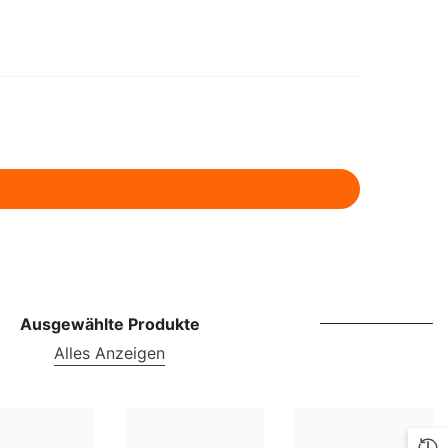
ILS
INR
ISK
JMD
JPY
KES
KGS
KMF
Ausgewählte Produkte
KRW
Alles Anzeigen
KYD
KZT
LBP