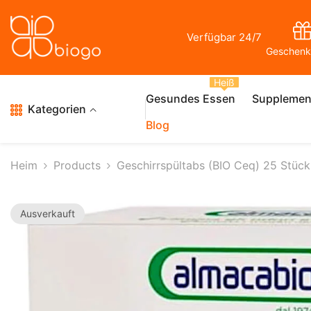
Zum Inhalt Springen
Verfügbar 24/7
Geschenk
Heiß
Gesundes Essen
Supplemen
Kategorien
Blog
Heim
Products
Geschirrspültabs (BIO Ceq) 25 Stü
Ausverkauft