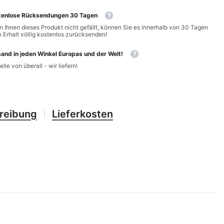
CHF
UK
tenlose Rücksendungen 30 Tagen
CLP
 Ihnen dieses Produkt nicht gefällt, können Sie es innerhalb von 30 Tagen
RO
 Erhalt völlig kostenlos zurücksenden!
CNY
UZ
and in jeden Winkel Europas und der Welt!
CRC
elle von überall - wir liefern!
HU
CVE
CZK
reibung
Lieferkosten
DJF
DKK
DOP
DZD
EGP
ETB