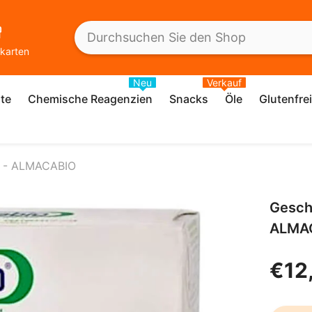
karten
Neu
Verkauf
te
Chemische Reagenzien
Snacks
Öle
Glutenfre
ck - ALMACABIO
Geschi
ALMA
€12