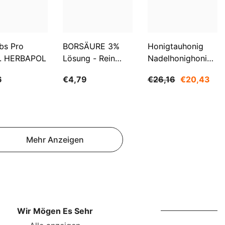
NOK
NPR
NZD
bs Pro
BORSÄURE 3%
Honigtauhonig
. HERBAPOL
Lösung - Rein
Nadelhonighonig
PEN
500ml WARCHEM
1200g SUDNIK
PGK
6
€4,79
€26,16
€20,43
PKR
PYG
QAR
Mehr Anzeigen
RON
RSD
RWF
Wir Mögen Es Sehr
SAR