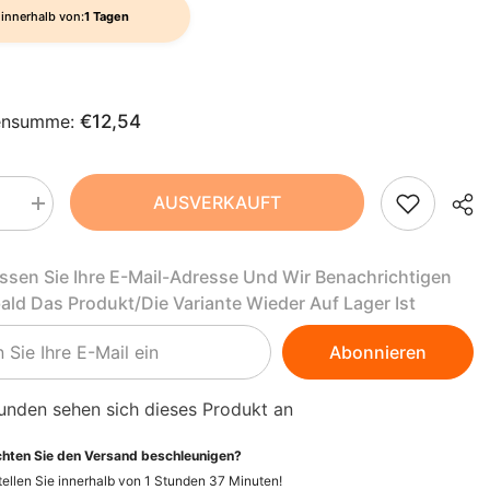
AZN
innerhalb von:
1 Tagen
ZH-
BAM
CN
BBD
CS
ensumme:
€12,54
BDT
DA
BIF
FI
AUSVERKAUFT
BND
Menge
rn
erhöhen
für
HI
BOB
rspültabs
Geschirrspültabs
assen Sie Ihre E-Mail-Adresse Und Wir Benachrichtigen
(BIO
NL
BSD
ceq)
bald Das Produkt/die Variante Wieder Auf Lager Ist
25
Stück
BWP
PT-
-
Abonnieren
ABIO
ALMACABIO
PT
BZD
unden sehen sich dieses Produkt an
EL
CAD
hten Sie den Versand beschleunigen?
CDF
ID
ellen Sie innerhalb von
1
Stunden
37
Minuten
!