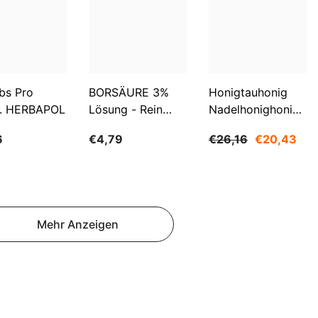
SBD
SEK
SGD
SHP
bs Pro
BORSÄURE 3%
Honigtauhonig
. HERBAPOL
Lösung - Rein
Nadelhonighonig
SLL
500ml WARCHEM
1200g SUDNIK
6
€4,79
€26,16
€20,43
STD
TJS
TOP
TRY
Mehr Anzeigen
TTD
TZS
UAH