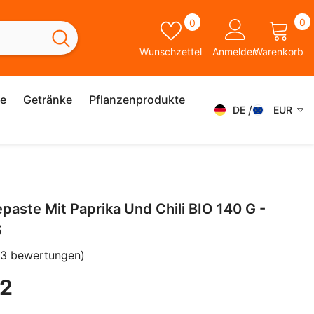
0
Wunschzettel
0
0
A
Wunschzettel
Anmelden
Warenkorb
ie
Getränke
Pflanzenprodukte
DE
EUR
DE
AED
AFN
FR
ALL
IT
aste Mit Paprika Und Chili BIO 140 G -
AMD
SK
S
ANG
ES
(3 bewertungen)
AUD
SV
12
AWG
EN