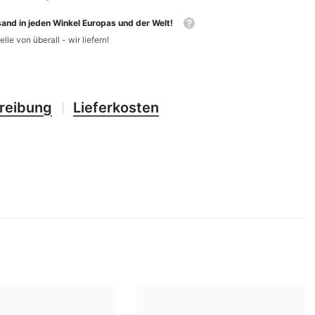
CHF
UK
and in jeden Winkel Europas und der Welt!
CLP
RO
elle von überall - wir liefern!
CNY
UZ
CRC
HU
reibung
Lieferkosten
CVE
CZK
DJF
DKK
DOP
DZD
EGP
ETB