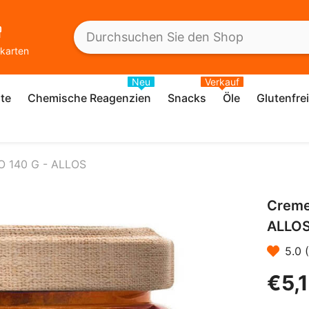
karten
Neu
Verkauf
te
Chemische Reagenzien
Snacks
Öle
Glutenfre
IO 140 G - ALLOS
Cremep
ALLO
5.0 
€5,