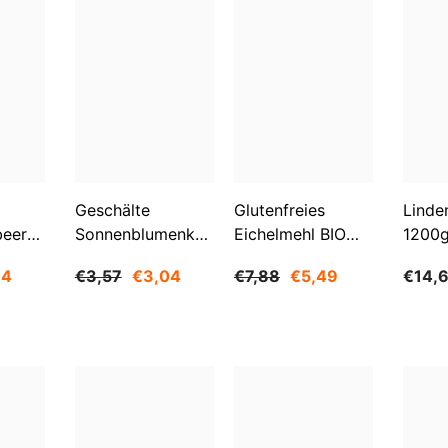
Geschälte
Glutenfreies
Linde
beeren
Sonnenblumenkerne
Eichelmehl BIO
1200
O
1 Kg BIOGO
500 G -
84
€3,57
€3,04
€7,88
€5,49
€14,
GESCHENKE DER
NATUR