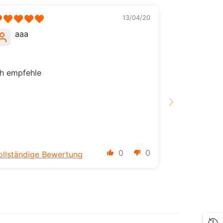
ILS
13/04/20
INR
aaa
ISK
JMD
ch empfehle
JPY
KES
KGS
KMF
0
0
ollständige Bewertung
KRW
KYD
KZT
LBP