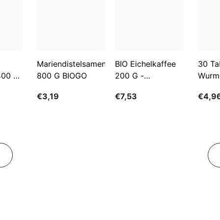
Mariendistelsamen
BIO Eichelkaffee
30 Ta
400 G
800 G BIOGO
200 G -
Wurm
GESCHENKE DER
€3,19
€7,53
€4,9
NATUR