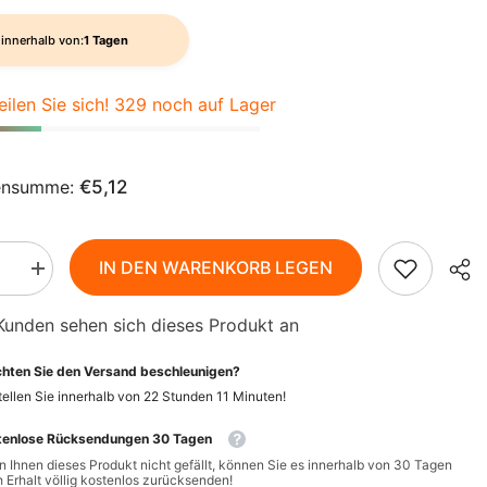
AZN
ZH-
BAM
innerhalb von:
1 Tagen
CN
BBD
eilen Sie sich! 329 noch auf Lager
CS
BDT
DA
BIF
ensumme:
€5,12
FI
BND
HI
BOB
IN DEN WARENKORB LEGEN
Menge
NL
BSD
rn
erhöhen
für
Kunden sehen sich dieses Produkt an
aste
Cremepaste
BWP
PT-
mit
Paprika
PT
BZD
hten Sie den Versand beschleunigen?
und
Chili
ellen Sie innerhalb von
22
Stunden
11
Minuten
!
BIO
EL
CAD
140
tenlose Rücksendungen 30 Tagen
g
CDF
-
ID
 Ihnen dieses Produkt nicht gefällt, können Sie es innerhalb von 30 Tagen
ALLOS
 Erhalt völlig kostenlos zurücksenden!