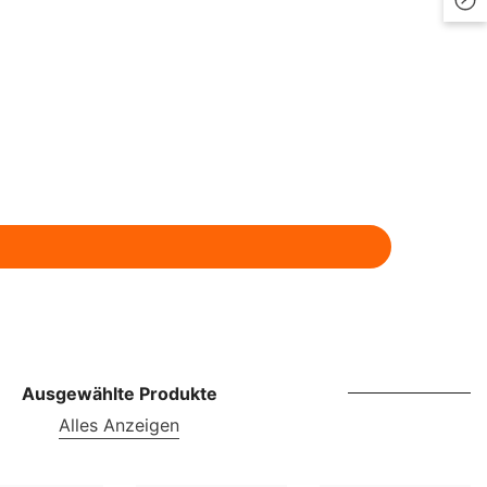
LKR
MAD
MDL
MKD
MMK
MNT
MUR
MVR
MWK
Ausgewählte Produkte
NGN
Alles Anzeigen
NIO