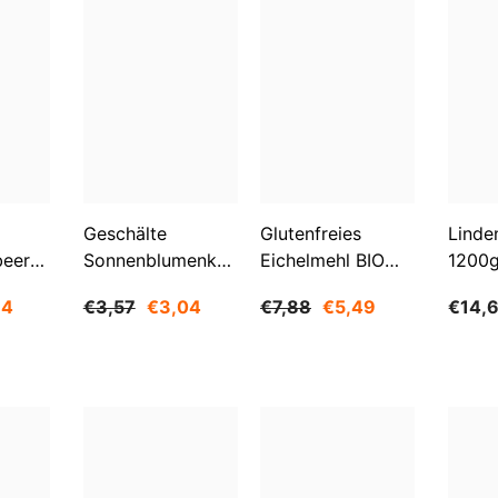
Geschälte
Glutenfreies
Linde
beeren
Sonnenblumenkerne
Eichelmehl BIO
1200
O
1 Kg BIOGO
500 G -
84
€3,57
€3,04
€7,88
€5,49
€14,
GESCHENKE DER
NATUR