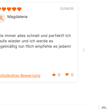
ILS
12/04/20
INR
Magdalena
ISK
JMD
ie immer alles schnell und perfekt!! Ich
aufe wieder und ich werde es
JPY
egelmäßig tun !!!Ich empfehle es jedem!
KES
KGS
KMF
0
0
ollständige Bewertung
KRW
KYD
KZT
LBP