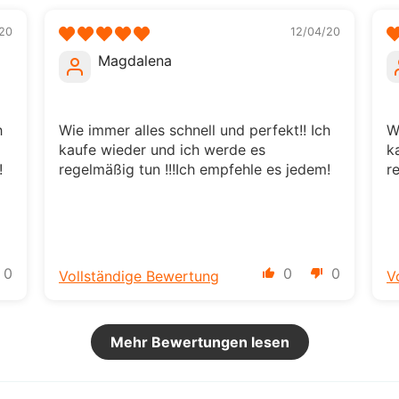
20
12/04/20
Magdalena
h
Wie immer alles schnell und perfekt!! Ich
W
kaufe wieder und ich werde es
k
!
regelmäßig tun !!!Ich empfehle es jedem!
r
0
0
0
Vollständige Bewertung
V
Mehr Bewertungen lesen