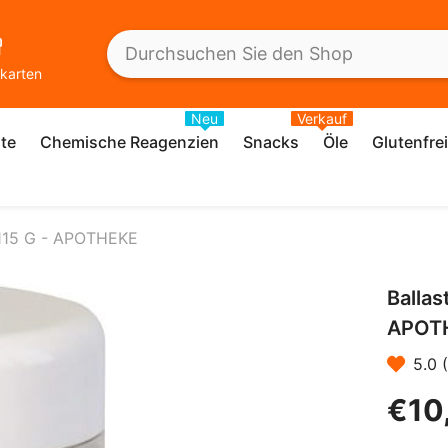
karten
Neu
Verkauf
te
Chemische Reagenzien
Snacks
Öle
Glutenfre
O 115 G - APOTHEKE
Ballas
APOT
5.0 
€10