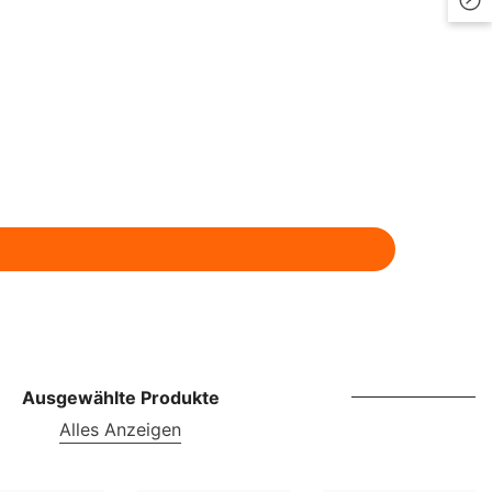
LKR
MAD
MDL
MKD
MMK
MNT
MUR
MVR
MWK
Ausgewählte Produkte
NGN
Alles Anzeigen
NIO