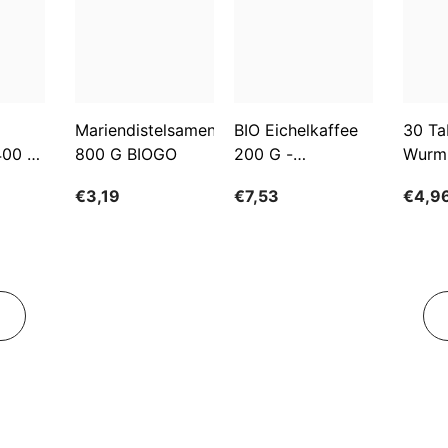
Mariendistelsamen
BIO Eichelkaffee
30 Ta
400 G
800 G BIOGO
200 G -
Wurm
GESCHENKE DER
€3,19
€7,53
€4,9
NATUR