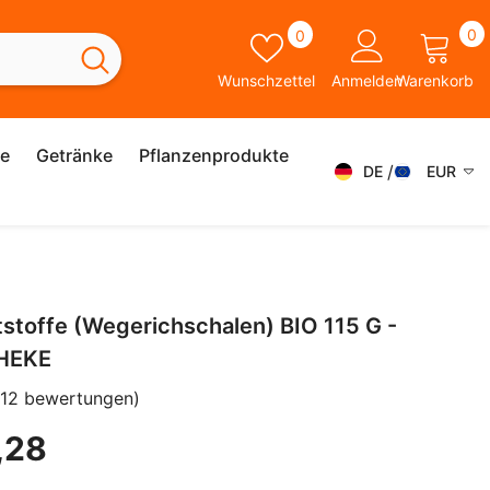
0
Wunschzettel
0
0
A
Wunschzettel
Anmelden
Warenkorb
ie
Getränke
Pflanzenprodukte
DE
EUR
DE
AED
AFN
FR
ALL
IT
tstoffe (Wegerichschalen) BIO 115 G -
AMD
SK
HEKE
ANG
ES
(12 bewertungen)
AUD
SV
,28
AWG
EN