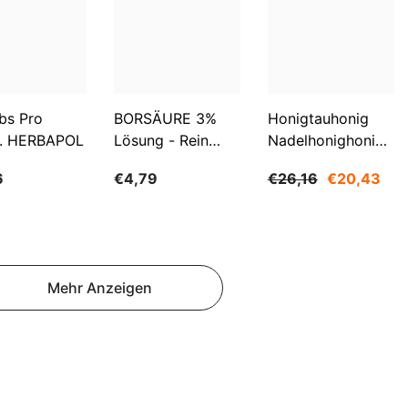
SBD
SEK
SGD
SHP
bs Pro
BORSÄURE 3%
Honigtauhonig
. HERBAPOL
Lösung - Rein
Nadelhonighonig
SLL
500ml WARCHEM
1200g SUDNIK
6
€4,79
€26,16
€20,43
STD
TJS
TOP
TRY
Mehr Anzeigen
TTD
TZS
UAH