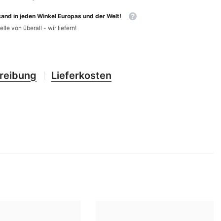
CHF
UK
and in jeden Winkel Europas und der Welt!
CLP
RO
elle von überall - wir liefern!
CNY
UZ
CRC
HU
reibung
Lieferkosten
CVE
CZK
DJF
DKK
DOP
DZD
EGP
ETB