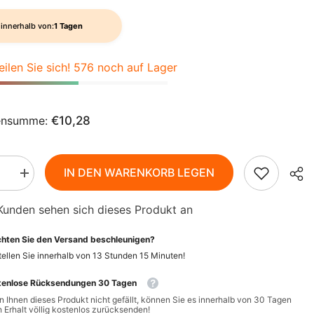
AZN
ZH-
BAM
innerhalb von:
1 Tagen
CN
BBD
eilen Sie sich! 576 noch auf Lager
CS
BDT
DA
BIF
ensumme:
€10,28
FI
BND
HI
BOB
IN DEN WARENKORB LEGEN
Menge
NL
BSD
rn
erhöhen
für
Kunden sehen sich dieses Produkt an
toffe
Ballaststoffe
BWP
PT-
chschalen)
(Wegerichschalen)
BIO
PT
BZD
hten Sie den Versand beschleunigen?
115
g
ellen Sie innerhalb von
13
Stunden
15
Minuten
!
-
EL
CAD
EKE
APOTHEKE
tenlose Rücksendungen 30 Tagen
CDF
ID
 Ihnen dieses Produkt nicht gefällt, können Sie es innerhalb von 30 Tagen
 Erhalt völlig kostenlos zurücksenden!