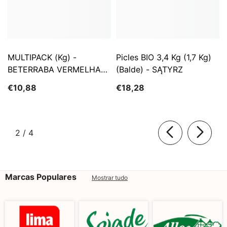
MULTIPACK (kg) -
Picles BIO 3,4 Kg (1,7 Kg)
BETERRABA VERMELHA
(Balde) - SĄTYRZ
FRESCA BIO (cerca De 5
€10,88
€18,28
Kg)
de
2
/
4
Marcas Populares
Mostrar tudo