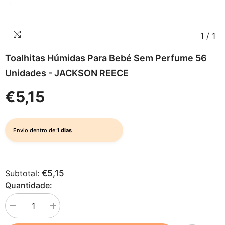
1
/
1
Toalhitas Húmidas Para Bebé Sem Perfume 56
Unidades - JACKSON REECE
€5,15
Envio dentro de:
1 dias
Subtotal:
€5,15
Quantidade:
Diminuir
Aumentar
quantidade
quantidade
para
para