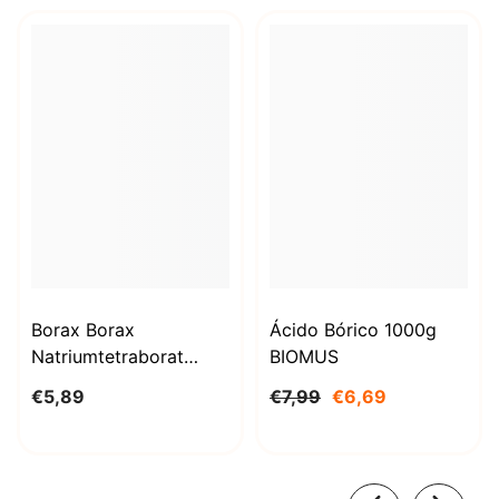
Borax Borax
Ácido Bórico 1000g
Natriumtetraborat
BIOMUS
Decahydrat 1kg
€5,89
€7,99
€6,69
STANLAB