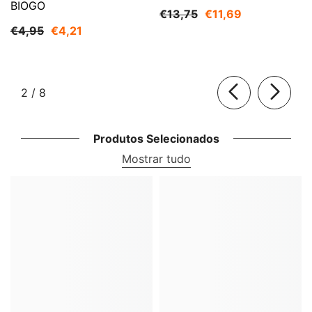
BIOGO
€13,75
€11,69
€4,95
€4,21
de
2
/
8
Produtos Selecionados
Mostrar tudo