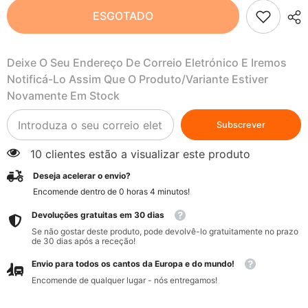
Toalhitas
Toalhitas
ESGOTADO
húmidas
húmidas
para
para
bebé
bebé
sem
sem
Deixe O Seu Endereço De Correio Eletrónico E Iremos
perfume
perfume
56
56
Notificá-Lo Assim Que O Produto/variante Estiver
unidades
unidades
-
-
Novamente Em Stock
JACKSON
JACKSON
REECE
REECE
Subscrever
10 clientes estão a visualizar este produto
Deseja acelerar o envio?
Encomende dentro de
0
horas
4
minutos
!
Devoluções gratuitas em 30 dias
Se não gostar deste produto, pode devolvê-lo gratuitamente no prazo
de 30 dias após a receção!
Envio para todos os cantos da Europa e do mundo!
Encomende de qualquer lugar - nós entregamos!