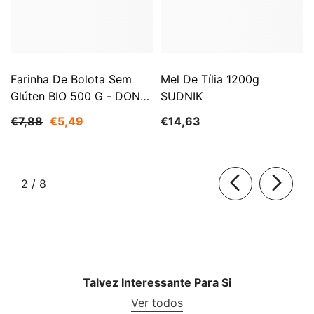
Farinha De Bolota Sem
Mel De Tília 1200g
Glúten BIO 500 G - DONS
SUDNIK
DA NATUREZA
€7,88
€5,49
€14,63
de
2
/
8
Talvez Interessante Para Si
Ver todos