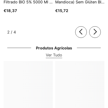
Filtrado BIO 5% 5000 Ml -
Mandioca) Sem Glúten BIO
HORECA
3 Kg - HORECA
€18,37
€15,72
de
2
/
4
Produtos Agrícolas
Ver Tudo