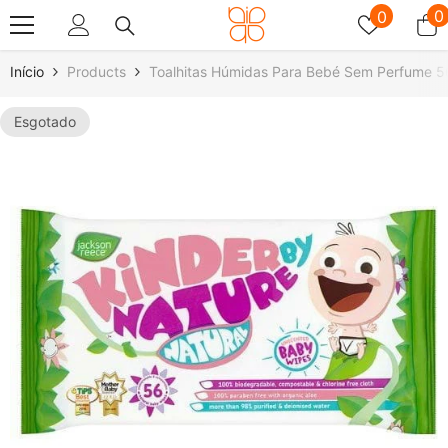
Saltar Para O Conteúdo
Listas
0
0
0
de
a
desejos
Início
Products
Toalhitas Húmidas Para Bebé Sem Perfume 
Esgotado