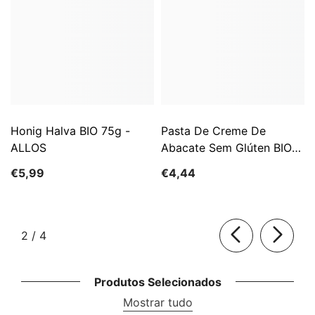
Honig Halva BIO 75g -
Pasta De Creme De
ALLOS
Abacate Sem Glúten BIO
140 G - ALLOS
€5,99
€4,44
de
2
/
4
Produtos Selecionados
Mostrar tudo