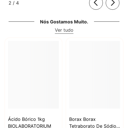
de
2
/
4
Nós Gostamos Muito.
Ver tudo
Ácido Bórico 1kg
Borax Borax
BIOLABORATORIUM
Tetraborato De Sódio