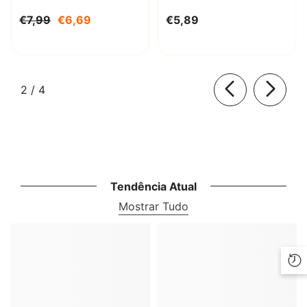
Decahidratado 1000g
€7,99
€6,69
€5,89
BioLaboratorium
de
2
/
4
Tendência Atual
Mostrar Tudo