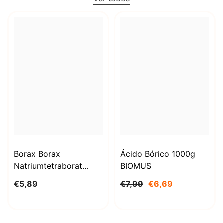
Borax Borax
Ácido Bórico 1000g
Natriumtetraborat
BIOMUS
Decahydrat 1kg
€5,89
€7,99
€6,69
STANLAB