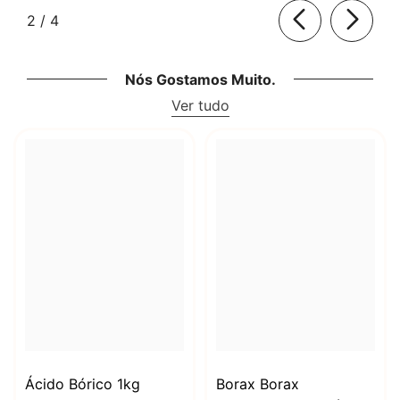
de
2
/
4
Nós Gostamos Muito.
Ver tudo
Ácido Bórico 1kg
Borax Borax