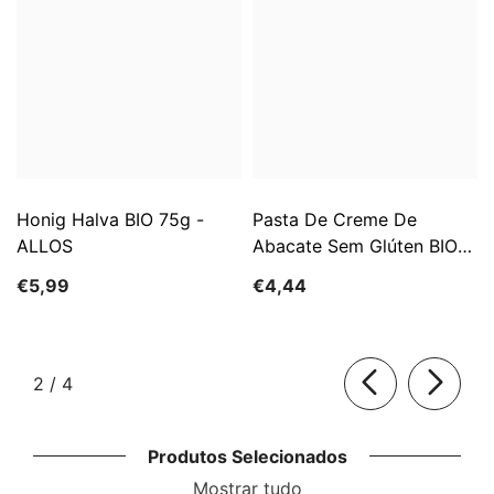
Honig Halva BIO 75g -
Pasta De Creme De
ALLOS
Abacate Sem Glúten BIO
140 G - ALLOS
€5,99
€4,44
de
2
/
4
Produtos Selecionados
Mostrar tudo