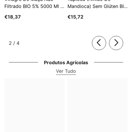
Filtrado BIO 5% 5000 Ml -
Mandioca) Sem Glúten BIO
HORECA
3 Kg - HORECA
€18,37
€15,72
de
2
/
4
Produtos Agrícolas
Ver Tudo