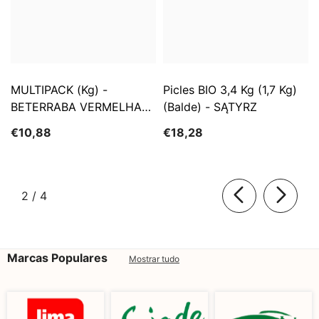
MULTIPACK (kg) -
Picles BIO 3,4 Kg (1,7 Kg)
BETERRABA VERMELHA
(Balde) - SĄTYRZ
FRESCA BIO (cerca De 5
€10,88
€18,28
Kg)
de
2
/
4
Marcas Populares
Mostrar tudo