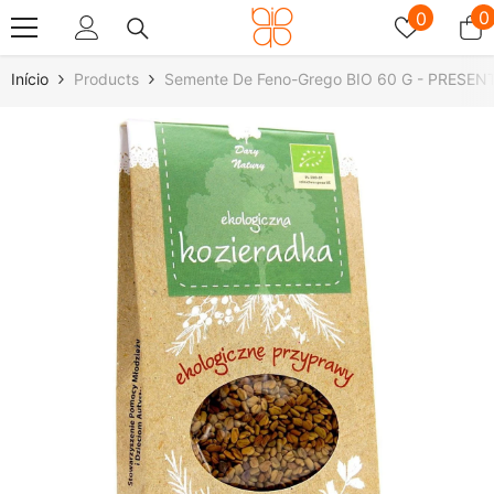
Saltar Para O Conteúdo
Listas
0
0
0
de
a
desejos
Início
Products
Semente De Feno-Grego BIO 60 G - PRESE