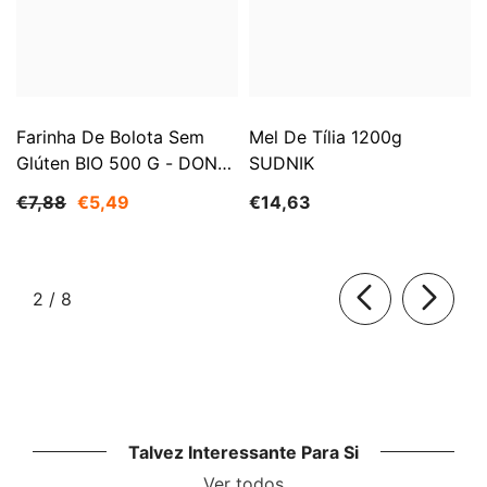
Farinha De Bolota Sem
Mel De Tília 1200g
Glúten BIO 500 G - DONS
SUDNIK
DA NATUREZA
€7,88
€5,49
€14,63
de
2
/
8
Talvez Interessante Para Si
Ver todos