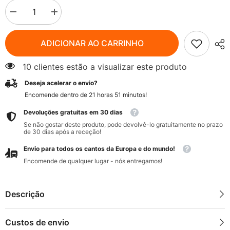
Diminuir
Aumentar
quantidade
quantidade
para
para
Semente
Semente
ADICIONAR AO CARRINHO
de
de
feno-
feno-
grego
grego
10 clientes estão a visualizar este produto
BIO
BIO
60
60
Deseja acelerar o envio?
g
g
-
-
Encomende dentro de
21
horas
51
minutos
!
PRESENTES
PRESENTES
DA
DA
Devoluções gratuitas em 30 dias
NATUREZA
NATUREZA
Se não gostar deste produto, pode devolvê-lo gratuitamente no prazo
de 30 dias após a receção!
Envio para todos os cantos da Europa e do mundo!
Encomende de qualquer lugar - nós entregamos!
Descrição
Custos de envio