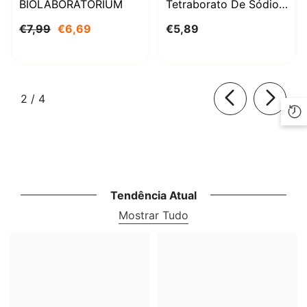
BIOLABORATORIUM
Tetraborato De Sódio
Decahidratado 1000g
€7,99
€6,69
€5,89
BioLaboratorium
de
2
/
4
Tendência Atual
Mostrar Tudo