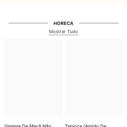
HORECA
Mostrar Tudo
Vinagre De Maçã Não
Tapioca (Amido De