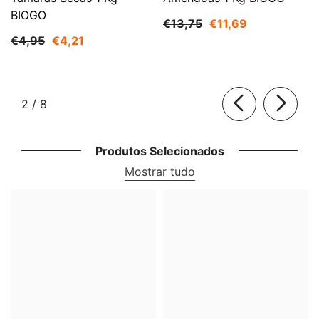
BIOGO
€13,75
€11,69
€4,95
€4,21
de
2
/
8
Produtos Selecionados
Mostrar tudo