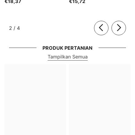
€18,37
€15,72
dari
2
/
4
PRODUK PERTANIAN
Tampilkan Semua