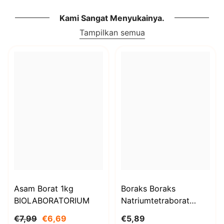
Kami Sangat Menyukainya.
Tampilkan semua
Asam Borat 1kg
Boraks Boraks
BIOLABORATORIUM
Natriumtetraborat
Decahydrat 1000g
€7,99
€6,69
€5,89