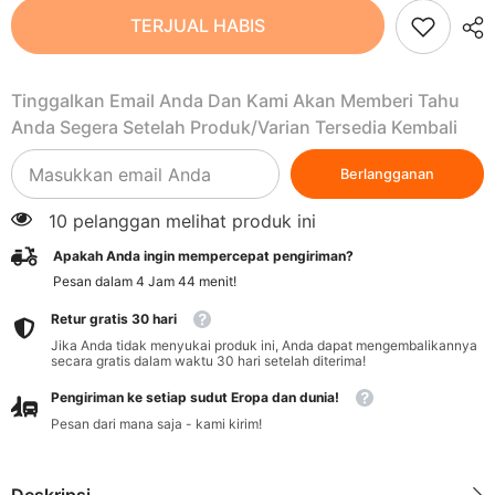
Pasta
Pasta
TERJUAL HABIS
Kari
Kari
Zucchini
Zucchini
Bunga
Bunga
Matahari
Matahari
Tinggalkan Email Anda Dan Kami Akan Memberi Tahu
BIO
BIO
180
180
Anda Segera Setelah Produk/varian Tersedia Kembali
g
g
-
-
TARTEX
TARTEX
Berlangganan
10 pelanggan melihat produk ini
Apakah Anda ingin mempercepat pengiriman?
Pesan dalam
4
Jam
44
menit
!
Retur gratis 30 hari
Jika Anda tidak menyukai produk ini, Anda dapat mengembalikannya
secara gratis dalam waktu 30 hari setelah diterima!
Pengiriman ke setiap sudut Eropa dan dunia!
Pesan dari mana saja - kami kirim!
Deskripsi