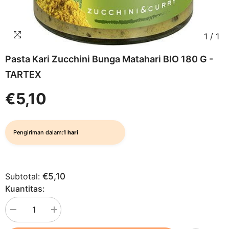
1
/
1
Pasta Kari Zucchini Bunga Matahari BIO 180 G -
TARTEX
€5,10
Pengiriman dalam:
1 hari
Subtotal:
€5,10
Kuantitas:
Kurangi
Tingkatkan
kuantitas
kuantitas
untuk
untuk