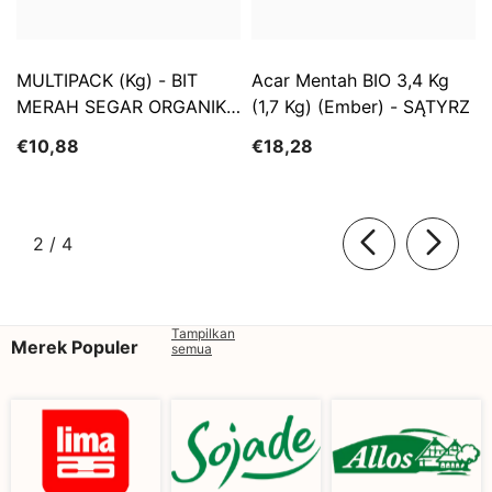
MULTIPACK (kg) - BIT
Acar Mentah BIO 3,4 Kg
MERAH SEGAR ORGANIK
(1,7 Kg) (Ember) - SĄTYRZ
(sekitar 5 Kg)
€10,88
€18,28
dari
2
/
4
Tampilkan
Merek Populer
semua