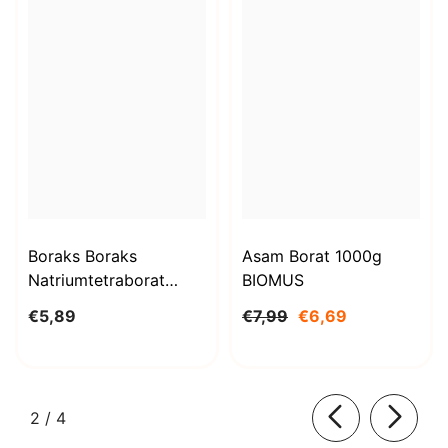
Boraks Boraks
Asam Borat 1000g
Natriumtetraborat
BIOMUS
Decahydrat 1kg
€5,89
€7,99
€6,69
STANLAB
dari
2
/
4