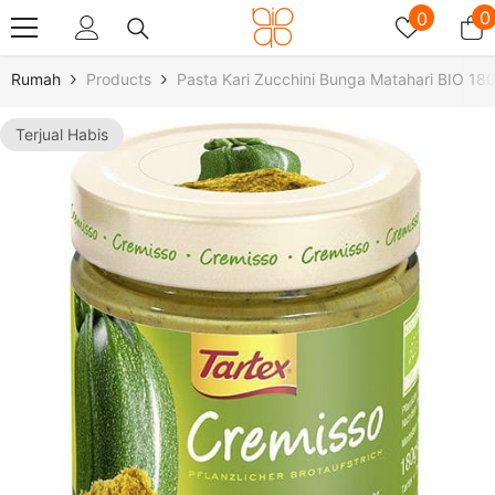
Lewati Ke Konten
Daftar
0
0
0
keingin
i
Rumah
Products
Pasta Kari Zucchini Bunga Matahari BIO 18
Terjual Habis