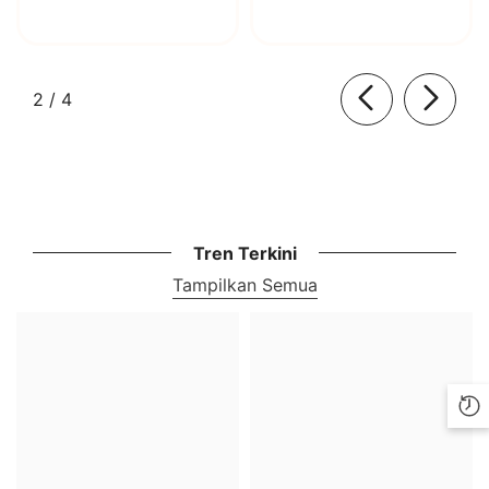
BioLaboratorium
dari
2
/
4
Tren Terkini
Tampilkan Semua