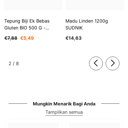
Tepung Biji Ek Bebas
Madu Linden 1200g
Gluten BIO 500 G -
SUDNIK
HADIAH DARI ALAM
€7,88
€5,49
€14,63
dari
2
/
8
Mungkin Menarik Bagi Anda
Tampilkan semua