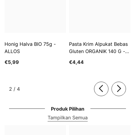
Honig Halva BIO 75g -
Pasta Krim Alpukat Bebas
ALLOS
Gluten ORGANIK 140 G -
ALLOS
€5,99
€4,44
dari
2
/
4
Produk Pilihan
Tampilkan Semua