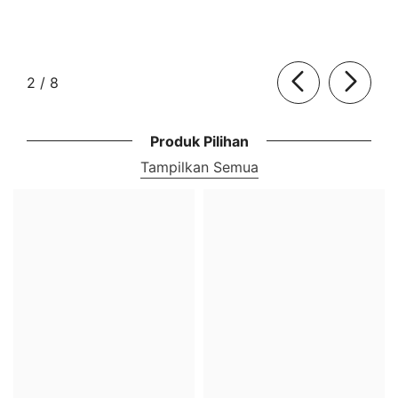
dari
2
/
8
Produk Pilihan
Tampilkan Semua