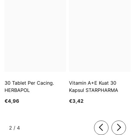
30 Tablet Per Cacing.
Vitamin A+E Kuat 30
HERBAPOL
Kapsul STARPHARMA
€4,96
€3,42
dari
2
/
4